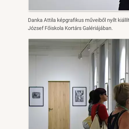
Danka Attila képgrafikus műveiből nyílt kiáll
József Főiskola Kortárs Galériájában.
Image