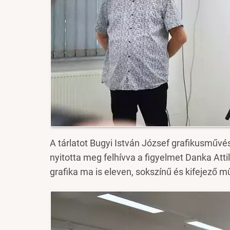
A tárlatot Bugyi István József grafikusművé
nyitotta meg felhívva a figyelmet Danka Att
grafika ma is eleven, sokszínű és kifejező mű
Image