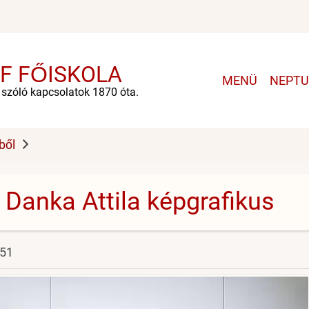
F FŐISKOLA
Main
MENÜ
NEPT
navigation
e szóló kapcsolatok 1870 óta.
ből
 Danka Attila képgrafikus
:51