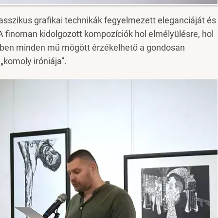
lasszikus grafikai technikák fegyelmezett eleganciáját és
 finoman kidolgozott kompozíciók hol elmélyülésre, hol
közben minden mű mögött érzékelhető a gondosan
„komoly iróniája”.