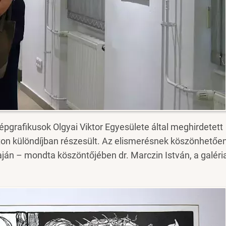
pgrafikusok Olgyai Viktor Egyesülete által meghirdetett
on különdíjban részesült. Az elismerésnek köszönhetőe
Baján – mondta köszöntőjében dr. Marczin István, a galéri