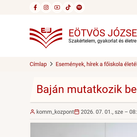
Ugrás
a
tartalomra
EÖTVÖS JÓZSE
Szakértelem, gyakorlat és életr
Címlap
Események, hírek a főiskola életé
Baján mutatkozik be
komm_kozpont
2026. 07. 01., sze – 08