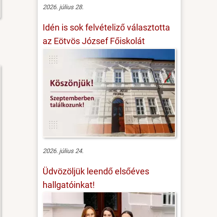
2026. július 28.
Idén is sok felvételiző választotta
az Eötvös József Főiskolát
2026. július 24.
Üdvözöljük leendő elsőéves
hallgatóinkat!