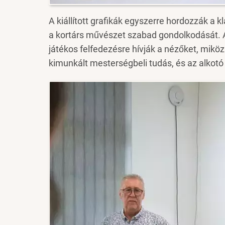
A kiállított grafikák egyszerre hordozzák a k
a kortárs művészet szabad gondolkodását. A
játékos felfedezésre hívják a nézőket, mi
kimunkált mesterségbeli tudás, és az alkotó 
Image