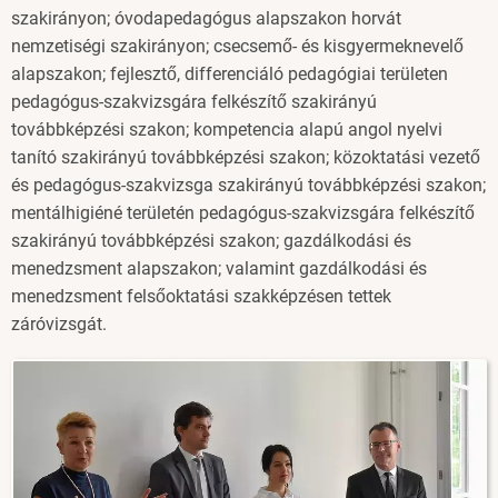
szakirányon; óvodapedagógus alapszakon horvát
nemzetiségi szakirányon; csecsemő- és kisgyermeknevelő
alapszakon; fejlesztő, differenciáló pedagógiai területen
pedagógus-szakvizsgára felkészítő szakirányú
továbbképzési szakon; kompetencia alapú angol nyelvi
tanító szakirányú továbbképzési szakon; közoktatási vezető
és pedagógus-szakvizsga szakirányú továbbképzési szakon;
mentálhigiéné területén pedagógus-szakvizsgára felkészítő
szakirányú továbbképzési szakon; gazdálkodási és
menedzsment alapszakon; valamint gazdálkodási és
menedzsment felsőoktatási szakképzésen tettek
záróvizsgát.
Image