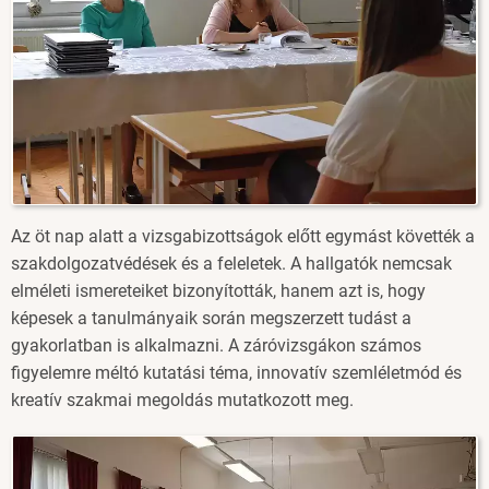
Az öt nap alatt a vizsgabizottságok előtt egymást követték a
szakdolgozatvédések és a feleletek. A hallgatók nemcsak
elméleti ismereteiket bizonyították, hanem azt is, hogy
képesek a tanulmányaik során megszerzett tudást a
gyakorlatban is alkalmazni. A záróvizsgákon számos
figyelemre méltó kutatási téma, innovatív szemléletmód és
kreatív szakmai megoldás mutatkozott meg.
Image