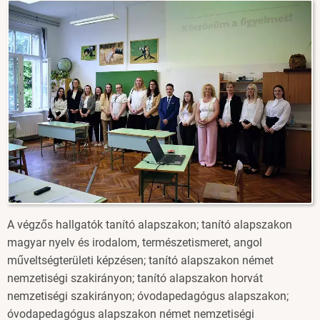
Image
A végzős hallgatók tanító alapszakon; tanító alapszakon
magyar nyelv és irodalom, természetismeret, angol
műveltségterületi képzésen; tanító alapszakon német
nemzetiségi szakirányon; tanító alapszakon horvát
nemzetiségi szakirányon; óvodapedagógus alapszakon;
óvodapedagógus alapszakon német nemzetiségi