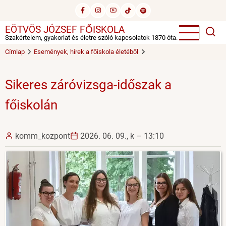
Ugrás
a
EÖTVÖS JÓZSEF FŐISKOLA
tartalomra
Szakértelem, gyakorlat és életre szóló kapcsolatok 1870 óta.
Címlap
Események, hírek a főiskola életéből
Sikeres záróvizsga-időszak a
főiskolán
komm_kozpont
2026. 06. 09., k – 13:10