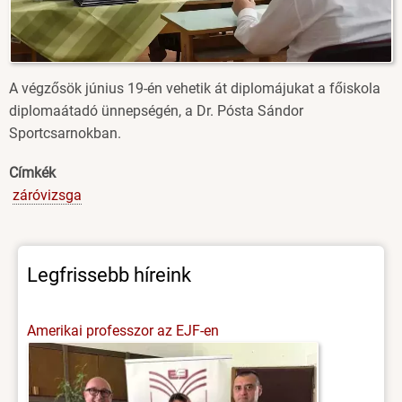
A végzősök június 19-én vehetik át diplomájukat a főiskola
diplomaátadó ünnepségén, a Dr. Pósta Sándor
Sportcsarnokban.
Címkék
záróvizsga
Legfrissebb híreink
Amerikai professzor az EJF-en