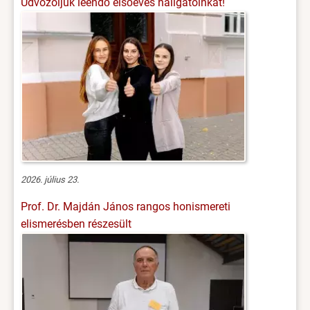
Üdvözöljük leendő elsőéves hallgatóinkat!
2026. július 23.
Prof. Dr. Majdán János rangos honismereti
elismerésben részesült