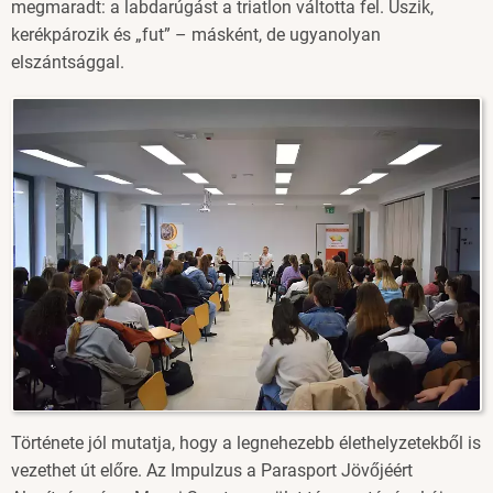
megmaradt: a labdarúgást a triatlon váltotta fel. Úszik,
kerékpározik és „fut” – másként, de ugyanolyan
elszántsággal.
Image
Története jól mutatja, hogy a legnehezebb élethelyzetekből is
vezethet út előre. Az Impulzus a Parasport Jövőjéért