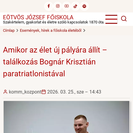
Ugrás
a
EÖTVÖS JÓZSEF FŐISKOLA
tartalomra
Szakértelem, gyakorlat és életre szóló kapcsolatok 1870 óta.
Címlap
Események, hírek a főiskola életéből
Amikor az élet új pályára állít –
találkozás Bognár Krisztián
paratriatlonistával
komm_kozpont
2026. 03. 25., sze – 14:43