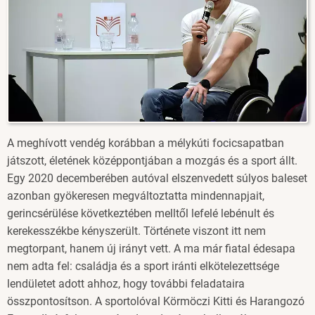
A meghívott vendég korábban a mélykúti focicsapatban
játszott, életének középpontjában a mozgás és a sport állt.
Egy 2020 decemberében autóval elszenvedett súlyos baleset
azonban gyökeresen megváltoztatta mindennapjait,
gerincsérülése következtében melltől lefelé lebénult és
kerekesszékbe kényszerült. Története viszont itt nem
megtorpant, hanem új irányt vett. A ma már fiatal édesapa
nem adta fel: családja és a sport iránti elkötelezettsége
lendületet adott ahhoz, hogy további feladataira
összpontosítson. A sportolóval Körmöczi Kitti és Harangozó