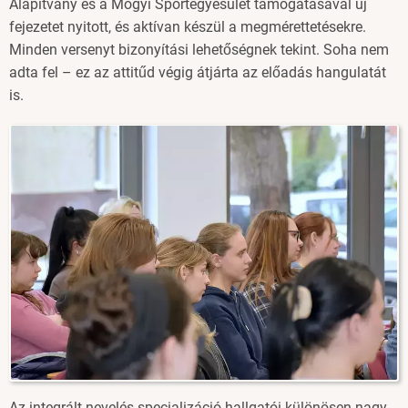
Alapítvány és a Mogyi Sportegyesület támogatásával új
fejezetet nyitott, és aktívan készül a megmérettetésekre.
Minden versenyt bizonyítási lehetőségnek tekint. Soha nem
adta fel – ez az attitűd végig átjárta az előadás hangulatát
is.
Image
Az integrált nevelés specializáció hallgatói különösen nagy