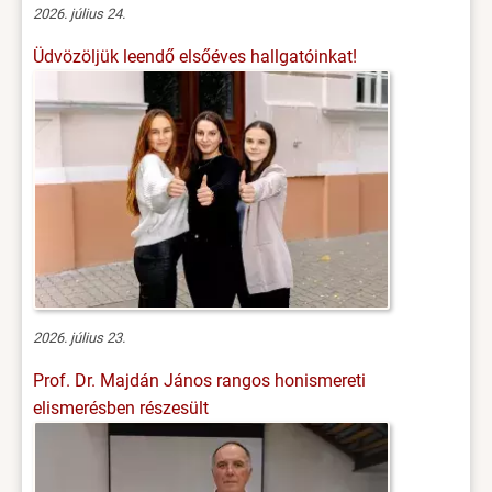
2026. július 24.
Üdvözöljük leendő elsőéves hallgatóinkat!
2026. július 23.
Prof. Dr. Majdán János rangos honismereti
elismerésben részesült