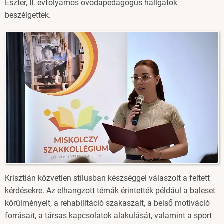
Eszter, II. évfolyamos óvodapedagógus hallgatók
beszélgettek.
Image
Krisztián közvetlen stílusban készséggel válaszolt a feltett
kérdésekre. Az elhangzott témák érintették például a baleset
körülményeit, a rehabilitáció szakaszait, a belső motiváció
forrásait, a társas kapcsolatok alakulását, valamint a sport