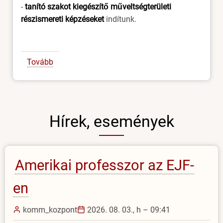
-
tanító szakot kiegészítő műveltségterületi
részismereti képzéseket
indítunk.
Tovább
(Jelentkezzen
az
EJF
által
meghirdetett
Hírek, események
pedagógus-
továbbképzések
valamelyikére!)
Amerikai professzor az EJF-
en
komm_kozpont
2026. 08. 03., h – 09:41