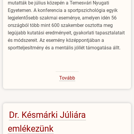
mutatták be július közepén a Temesvári Nyugati
Egyetemen. A konferencia a sportpszichológia egyik
legjelentősebb szakmai eseménye, amelyen idén 56
országból több mint 600 szakember osztotta meg
legújabb kutatási eredményeit, gyakorlati tapasztalatait
és módszereit. Az esemény középpontjában a
sportteljesítmény és a mentális jóllét támogatása állt.
Tovább
(Amerikai
professzor
az
EJF-
en)
Dr. Késmárki Júliára
emlékezünk