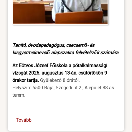
Tanító, óvodapedagógus, csecsemő- és
kisgyermeknevelő alapszakra felvételizők számára
Az Eötvös József Főiskola a pótalkalmassági
vizsgát 2026. augusztus 13-án, csütörtökön 9
órakor tartja.
Gyülekező 8 órától.
Helyszín: 6500 Baja, Szegedi út 2., A épület 88-as
terem.
Tovább
(Alkalmassági
vizsga)