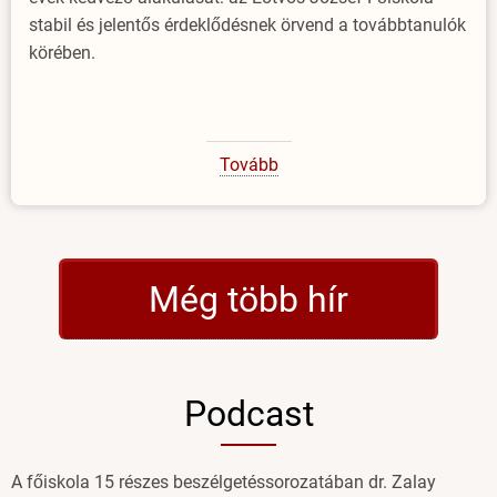
stabil és jelentős érdeklődésnek örvend a továbbtanulók
körében.
Tovább
(Idén
is
sok
felvételiző
választotta
Még több hír
az
Eötvös
József
Főiskolát)
Podcast
A főiskola 15 részes beszélgetéssorozatában dr. Zalay