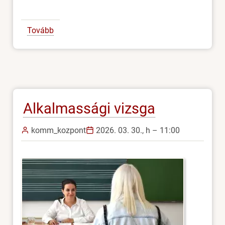
Tovább
(Rektori
ösztöndíj
-
pályázati
kiírás
és
Alkalmassági vizsga
jelentkezés)
komm_kozpont
2026. 03. 30., h – 11:00