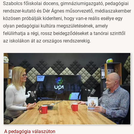
Szabolcs főiskolai docens, gimnáziumigazgató, pedagógiai
rendszer-kutató és Dér Ágnes műsorvezető, médiaszakember
közösen próbálják kideríteni, hogy van-e reális esélye egy
olyan pedagógiai kultúra megszületésének, amely
felülírhatja a régi, rossz beidegződéseket a tanórai szinttől
az iskolákon át az országos rendszerekig.
A pedagógia válaszúton