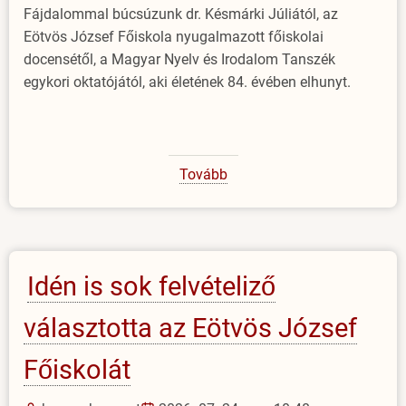
Fájdalommal búcsúzunk dr. Késmárki Júliától, az
Eötvös József Főiskola nyugalmazott főiskolai
docensétől, a Magyar Nyelv és Irodalom Tanszék
egykori oktatójától, aki életének 84. évében elhunyt.
Tovább
(Dr.
Késmárki
Júliára
emlékezünk)
Idén is sok felvételiző
választotta az Eötvös József
Főiskolát