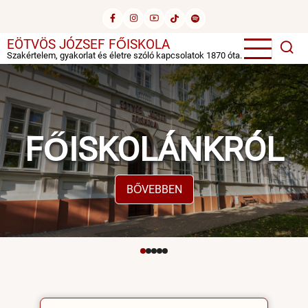
Ugrás
a
tartalomra
EÖTVÖS JÓZSEF FŐISKOLA
Szakértelem, gyakorlat és életre szóló kapcsolatok 1870 óta.
FŐISKOLÁNKRÓL
BŐVEBBEN