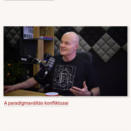
A paradigmaváltás konfliktusai