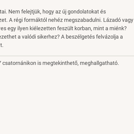
i. Nem felejtjük, hogy az új gondolatokat és
et. A régi formáktól nehéz megszabadulni. Lázadó vagy
s egy ilyen kiélezetten feszült korban, mint a miénk?
zethet a valódi sikerhez? A beszélgetés felvázolja a
t.
 csatornánikon is megtekinthető, meghallgatható.