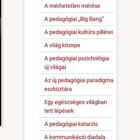
A mérhetetlen mérése
A pedagógiai „Big Bang”
A pedagógiai kultúra pillérei
A világ közepe
A pedagógiai pszichológia
új világai
Az új pedagógiai paradigma
eszköztára
Egy egészséges világban
tett lépések
A pedagógiai katarzis
A kommunikáció diadala