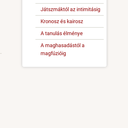
Játszmáktól az intimitásig
Kronosz és kairosz
A tanulás élménye
A maghasadástól a
magfúzióig