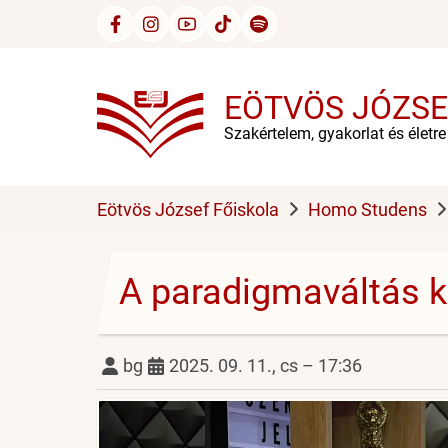
Ugrás
a
tartalomra
EÖTVÖS JÓZSE
Szakértelem, gyakorlat és életr
Eötvös József Főiskola
Homo Studens
A paradigmaváltás k
bg
2025. 09. 11., cs – 17:36