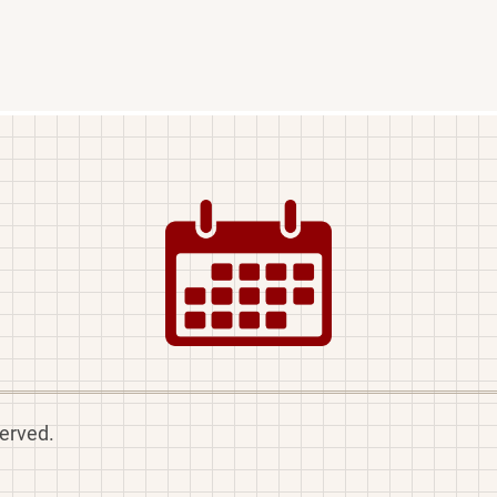
Image
served.