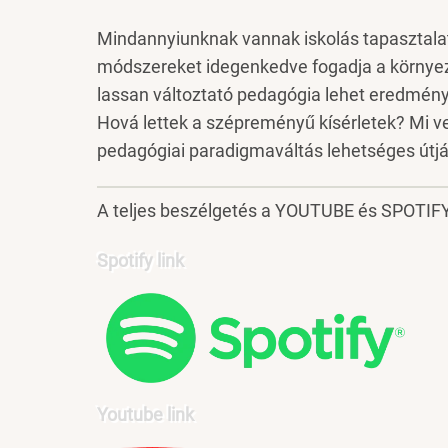
Mindannyiunknak vannak iskolás tapasztalata
módszereket idegenkedve fogadja a környez
lassan változtató pedagógia lehet eredménye
Hová lettek a szépreményű kísérletek? Mi ve
pedagógiai paradigmaváltás lehetséges útjá
A teljes beszélgetés a YOUTUBE és SPOTIFY
Spotify link
Youtube link