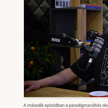
A második epizódban a paradigmaváltás okoz