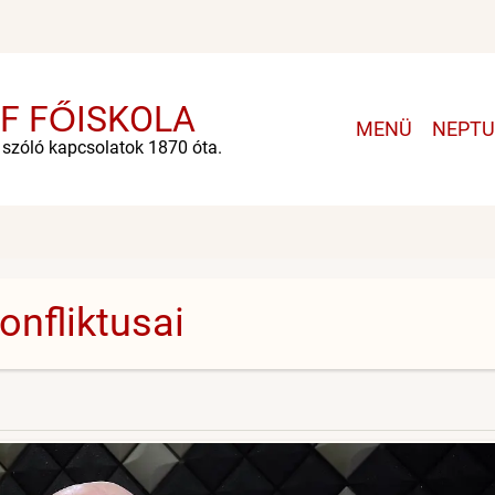
F FŐISKOLA
Main
MENÜ
NEPT
navigation
e szóló kapcsolatok 1870 óta.
onfliktusai