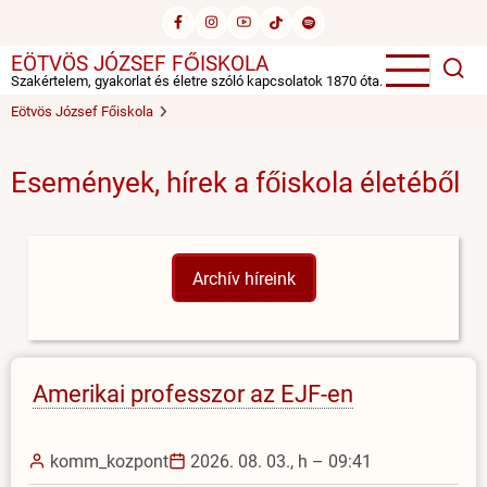
Ugrás
a
EÖTVÖS JÓZSEF FŐISKOLA
tartalomra
Szakértelem, gyakorlat és életre szóló kapcsolatok 1870 óta.
Eötvös József Főiskola
Események, hírek a főiskola életéből
Archív híreink
Amerikai professzor az EJF-en
komm_kozpont
2026. 08. 03., h – 09:41