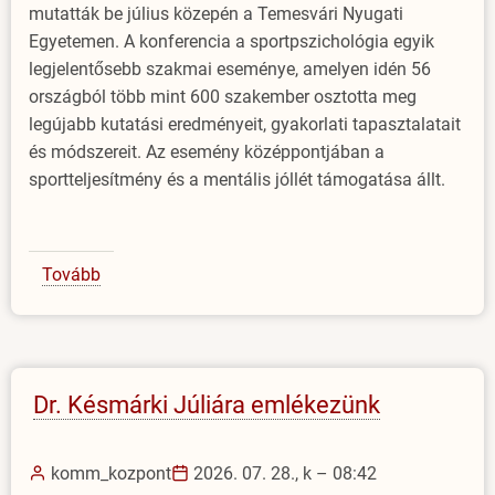
mutatták be július közepén a Temesvári Nyugati
Egyetemen. A konferencia a sportpszichológia egyik
legjelentősebb szakmai eseménye, amelyen idén 56
országból több mint 600 szakember osztotta meg
legújabb kutatási eredményeit, gyakorlati tapasztalatait
és módszereit. Az esemény középpontjában a
sportteljesítmény és a mentális jóllét támogatása állt.
Tovább
(Amerikai
professzor
az
EJF-
en)
Dr. Késmárki Júliára emlékezünk
komm_kozpont
2026. 07. 28., k – 08:42