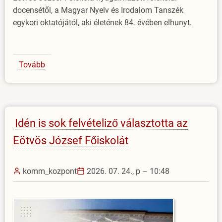
docensétől, a Magyar Nyelv és Irodalom Tanszék
egykori oktatójától, aki életének 84. évében elhunyt.
Tovább
(Dr.
Késmárki
Júliára
emlékezünk)
Idén is sok felvételiző választotta az
Eötvös József Főiskolát
komm_kozpont
2026. 07. 24., p – 10:48