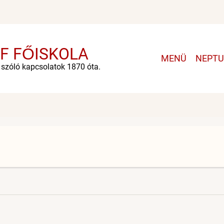
F FŐISKOLA
Main
MENÜ
NEPT
navigation
e szóló kapcsolatok 1870 óta.