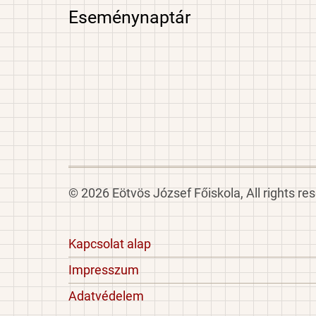
Eseménynaptár
© 2026 Eötvös József Főiskola, All rights re
Footer
Kapcsolat alap
menu
Impresszum
Adatvédelem