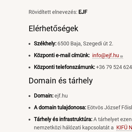
Rövidített elnevezés:
EJF
Elérhetőségek
Székhely:
6500 Baja, Szegedi út 2.
Központi e-mail címünk:
info@ejf.hu
Központi telefonszámunk:
+36 79 524 624
Domain és tárhely
Domain:
ejf.hu
A domain tulajdonosa:
Eötvös József Főis
Tárhely és infrastruktúra:
A tárhelyet eze
nemzetközi hálózati kapcsolatát a
KIFÜ N