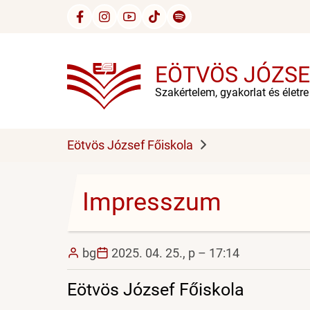
Ugrás
a
tartalomra
EÖTVÖS JÓZSE
Szakértelem, gyakorlat és életr
Eötvös József Főiskola
Impresszum
bg
2025. 04. 25., p – 17:14
Eötvös József Főiskola