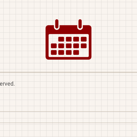
Image
served.