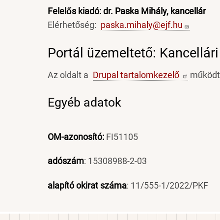
Felelős kiadó: dr. Paska Mihály, kancellár
Elérhetőség:
paska.mihaly@ejf.hu
Portál üzemeltető: Kancellári
Az oldalt a
Drupal
tartalomkezelő
működte
Egyéb adatok
OM-azonosító:
FI51105
adószám
: 15308988-2-03
alapító okirat száma
: 11/555-1/2022/PKF