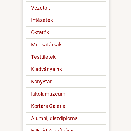
Vezetők
Intézetek
Oktatók
Munkatársak
Testületek
Kiadványaink
Könyvtár
Iskolamúzeum
Kortárs Galéria
Alumni, díszdiploma
EJF-ért Alapítvány