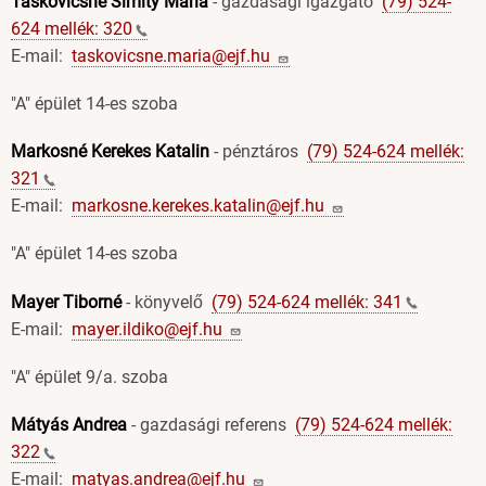
Taskovicsné Simity Mária
- gazdasági igazgató
(79) 524-
624 mellék:
320
E-mail:
taskovicsne.maria@ejf.hu
"A" épület 14-es szoba
Markosné Kerekes Katalin
- pénztáros
(79) 524-624 mellék:
321
E-mail:
markosne.kerekes.katalin@ejf.hu
"A" épület 14-es szoba
Mayer Tiborné
- könyvelő
(79) 524-624 mellék:
341
E-mail:
mayer.ildiko@ejf.hu
"A" épület 9/a. szoba
Mátyás Andrea
- gazdasági referens
(79) 524-624 mellék:
322
E-mail:
matyas.andrea@ejf.hu