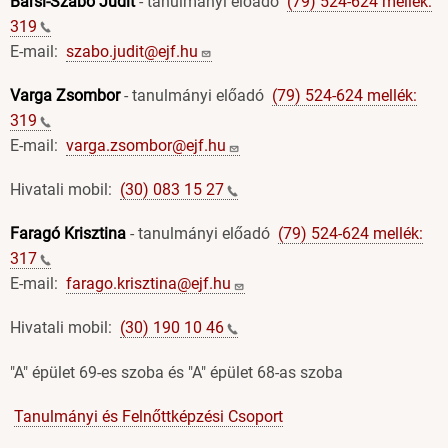
Barsi-Szabó Judit
- tanulmányi előadó
(79) 524-624 mellék:
319
E-mail:
szabo.judit@ejf.hu
Varga Zsombor
- tanulmányi előadó
(79) 524-624 mellék:
319
E-mail:
varga.zsombor@ejf.hu
Hivatali mobil:
(30) 083 15
27
Faragó Krisztina
- tanulmányi előadó
(79) 524-624 mellék:
317
E-mail:
farago.krisztina@ejf.hu
Hivatali mobil:
(30) 190 10
46
"A" épület 69-es szoba és "A" épület 68-as szoba
Tanulmányi és Felnőttképzési Csoport