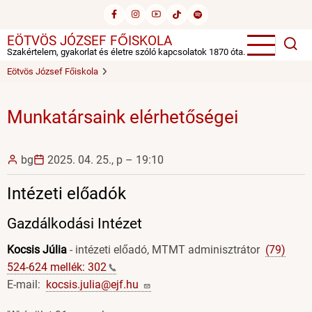
Ugrás
a
EÖTVÖS JÓZSEF FŐISKOLA
tartalomra
Szakértelem, gyakorlat és életre szóló kapcsolatok 1870 óta.
Eötvös József Főiskola
Munkatársaink elérhetőségei
bg
2025. 04. 25., p – 19:10
Intézeti előadók
Gazdálkodási Intézet
Kocsis Júlia
- intézeti előadó, MTMT adminisztrátor
(79)
524-624 mellék:
302
E-mail:
kocsis.julia@ejf.hu