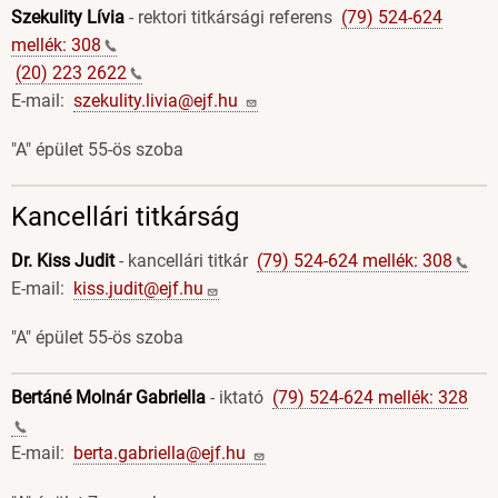
Szekulity Lívia
- rektori titkársági referens
(79) 524-624
mellék:
308
(20) 223
2622
E-mail:
szekulity.livia@ejf.hu
"A" épület 55-ös szoba
Kancellári titkárság
Dr. Kiss Judit
- kancellári titkár
(79) 524-624 mellék:
308
E-mail:
kiss.judit@ejf.hu
"A" épület 55-ös szoba
Bertáné Molnár Gabriella
- iktató
(79) 524-624 mellék:
328
E-mail:
berta.gabriella@ejf.hu