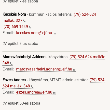
"A" épület 7-es szoba
Kecskés Nóra
- kommunikációs referens
(79) 524-624
mellék:
327
(70) 659
1649
E-mail:
kecskes.nora@ejf.hu
"A" épület 8-as szoba
Marosvásárhelyi Adrienn
- könyvtáros
(79) 524-624 mellék:
348
E-mail:
marosvasarhelyi.adrienn@ejf.hu
Eszes Andrea
- könyvtáros, MTMT adminisztrátor
(79) 524-
624 mellék:
348
E-mail:
eszes.andrea@ejf.hu
"A" épület 50-es szoba