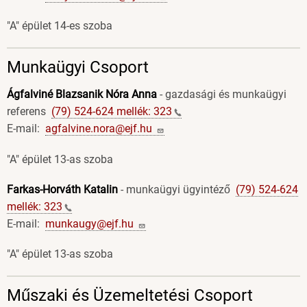
"A" épület 14-es szoba
Munkaügyi Csoport
Ágfalviné Blazsanik Nóra Anna
- gazdasági és munkaügyi
referens
(79) 524-624 mellék:
323
E-mail:
agfalvine.nora@ejf.hu
"A" épület 13-as szoba
Farkas-Horváth Katalin
- munkaügyi ügyintéző
(79) 524-624
mellék:
323
E-mail:
munkaugy@ejf.hu
"A" épület 13-as szoba
Műszaki és Üzemeltetési Csoport