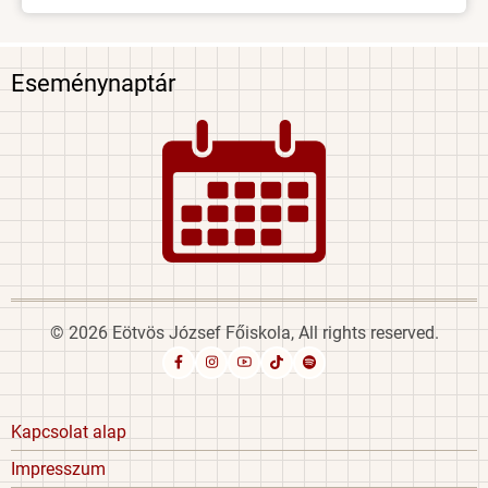
Eseménynaptár
Image
© 2026 Eötvös József Főiskola, All rights reserved.
Footer
Kapcsolat alap
menu
Impresszum