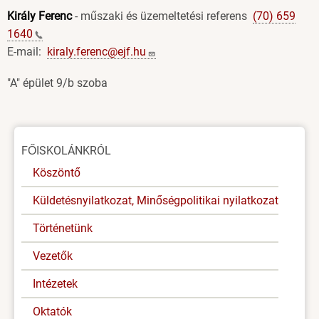
Király Ferenc
- műszaki és üzemeltetési referens
(70) 659
1640
E-mail:
kiraly.ferenc@ejf.hu
"A" épület 9/b szoba
Oldal
FŐISKOLÁNKRÓL
menü
Köszöntő
Küldetésnyilatkozat, Minőségpolitikai nyilatkozat
Történetünk
Vezetők
Intézetek
Oktatók