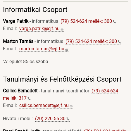
Informatikai Csoport
Varga Patrik
- informatikus
(79) 524-624 mellék:
300
E-mail:
varga.patrik@ejf.hu
Marton Tamás
- informatikus
(79) 524-624 mellék:
300
E-mail:
marton.tamas@ejf.hu
"A" épület 85-ös szoba
Tanulmányi és Felnőttképzési Csoport
Csilics Bernadett
- tanulmányi koordinátor
(79) 524-624
mellék:
317
E-mail:
csilics.bernadett@ejf.hu
Hivatali mobil:
(20) 220 55
30