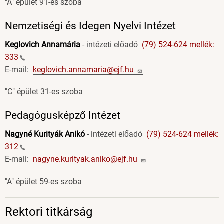
"A" épület 91-es szoba
Nemzetiségi és Idegen Nyelvi Intézet
Keglovich Annamária
- intézeti előadó
(79) 524-624 mellék:
333
E-mail:
keglovich.annamaria@ejf.hu
"C" épület 31-es szoba
Pedagógusképző Intézet
Nagyné Kurityák Anikó
- intézeti előadó
(79) 524-624 mellék:
312
E-mail:
nagyne.kurityak.aniko@ejf.hu
"A" épület 59-es szoba
Rektori titkárság