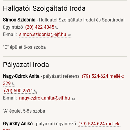
Hallgatói Szolgáltató Iroda
Simon Szidónia
- Hallgatói Szolgáltató Irodai és Sportirodai
ügyintéző
(20) 422
4045
E-mail:
simon.szidonia@ejf.hu
"C" épület 6-os szoba
Pályázati Iroda
Nagy-Czirok Anita
- pályázati referens
(79) 524-624 mellék:
329
(70) 500
2511
E-mail:
nagy-czirok.anita@ejf.hu
"A" épület 5-ös szoba
Gyurkity Anikó
- pályázati ügyintéző
(79) 524-624 mellék: