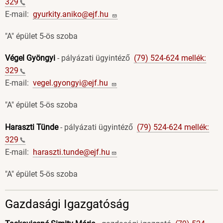
329
E-mail:
gyurkity.aniko@ejf.hu
"A" épület 5-ös szoba
Végel Gyöngyi
- pályázati ügyintéző
(79) 524-624 mellék:
329
E-mail:
vegel.gyongyi@ejf.hu
"A" épület 5-ös szoba
Haraszti Tünde
- pályázati ügyintéző
(79) 524-624 mellék:
329
E-mail:
haraszti.tunde@ejf.hu
"A" épület 5-ös szoba
Gazdasági Igazgatóság