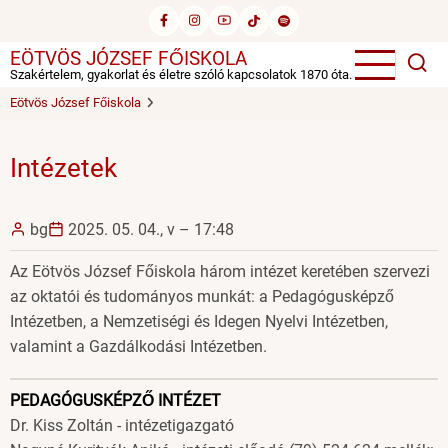
Ugrás
a
EÖTVÖS JÓZSEF FŐISKOLA
tartalomra
Szakértelem, gyakorlat és életre szóló kapcsolatok 1870 óta.
Eötvös József Főiskola
Intézetek
bg
2025. 05. 04., v – 17:48
Az Eötvös József Főiskola három intézet keretében szervezi
az oktatói és tudományos munkát: a Pedagógusképző
Intézetben, a Nemzetiségi és Idegen Nyelvi Intézetben,
valamint a Gazdálkodási Intézetben.
PEDAGÓGUSKÉPZŐ INTÉZET
Dr. Kiss Zoltán - intézetigazgató