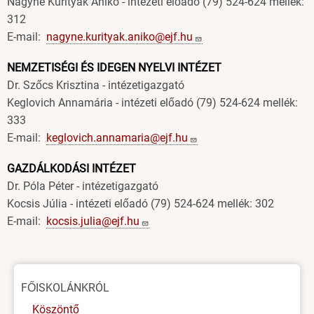
Nagyné Kurityák Anikó - intézeti előadó (79) 524-624 mellék:
312
E-mail:
nagyne.kurityak.aniko@ejf.hu
NEMZETISÉGI ÉS IDEGEN NYELVI INTÉZET
Dr. Szőcs Krisztina - intézetigazgató
Keglovich Annamária - intézeti előadó (79) 524-624 mellék:
333
E-mail:
keglovich.annamaria@ejf.hu
GAZDÁLKODÁSI INTÉZET
Dr. Póla Péter - intézetigazgató
Kocsis Júlia - intézeti előadó (79) 524-624 mellék: 302
E-mail:
kocsis.julia@ejf.hu
Oldal
FŐISKOLÁNKRÓL
menü
Köszöntő