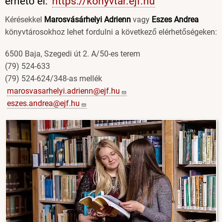
érhető el:
https://konyvtar.ejf.hu
Kérésekkel
Marosvásárhelyi Adrienn
vagy
Eszes Andrea
könyvtárosokhoz lehet fordulni a következő elérhetőségeken:
6500 Baja, Szegedi út 2. A/50-es terem
(79) 524-633
(79) 524-624/348-as mellék
marosvasarhelyi.adrienn@ejf.hu
eszes.andrea@ejf.hu
Image