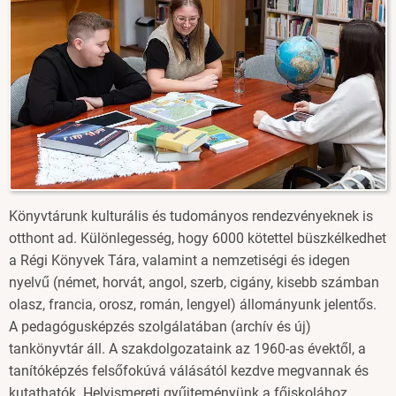
Könyvtárunk kulturális és tudományos rendezvényeknek is
otthont ad. Különlegesség, hogy 6000 kötettel büszkélkedhet
a Régi Könyvek Tára, valamint a nemzetiségi és idegen
nyelvű (német, horvát, angol, szerb, cigány, kisebb számban
olasz, francia, orosz, román, lengyel) állományunk jelentős.
A pedagógusképzés szolgálatában (archív és új)
tankönyvtár áll. A szakdolgozataink az 1960-as évektől, a
tanítóképzés felsőfokúvá válásától kezdve megvannak és
kutathatók. Helyismereti gyűjteményünk a főiskolához,