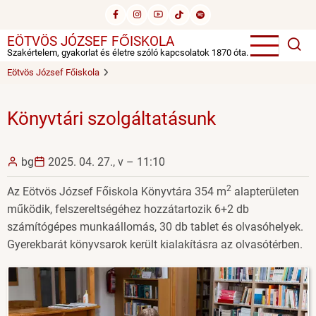
Ugrás
a
EÖTVÖS JÓZSEF FŐISKOLA
tartalomra
Szakértelem, gyakorlat és életre szóló kapcsolatok 1870 óta.
Eötvös József Főiskola
Könyvtári szolgáltatásunk
bg
2025. 04. 27., v – 11:10
2
Az Eötvös József Főiskola Könyvtára 354 m
alapterületen
működik, felszereltségéhez hozzátartozik 6+2 db
számítógépes munkaállomás, 30 db tablet és olvasóhelyek.
Gyerekbarát könyvsarok került kialakításra az olvasótérben.
Image