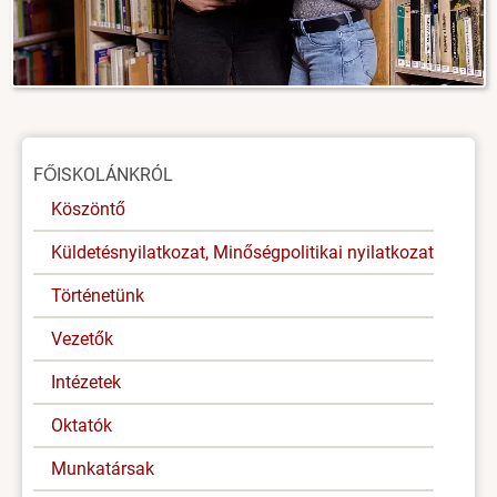
Oldal
FŐISKOLÁNKRÓL
menü
Köszöntő
Küldetésnyilatkozat, Minőségpolitikai nyilatkozat
Történetünk
Vezetők
Intézetek
Oktatók
Munkatársak