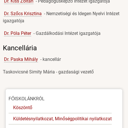
Dr. Kiss Zoltán
- Pedagógusképző Intézet igazgatója
Dr. Szőcs Krisztina
- Nemzetiségi és Idegen Nyelvi Intézet
igazgatója
Dr. Póla Péter
- Gazdálkodási Intézet igazgatója
Kancellária
Dr. Paska Mihály
- kancellár
Taskovicsné Simity Mária - gazdasági vezető
Oldal
FŐISKOLÁNKRÓL
menü
Köszöntő
Küldetésnyilatkozat, Minőségpolitikai nyilatkozat