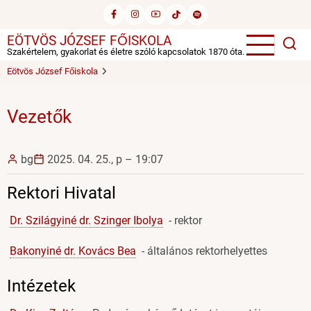
Ugrás
a
EÖTVÖS JÓZSEF FŐISKOLA
tartalomra
Szakértelem, gyakorlat és életre szóló kapcsolatok 1870 óta.
Eötvös József Főiskola
Vezetők
bg
2025. 04. 25., p – 19:07
Rektori Hivatal
Dr. Szilágyiné dr. Szinger Ibolya
- rektor
Bakonyiné dr. Kovács Bea
- általános rektorhelyettes
Intézetek