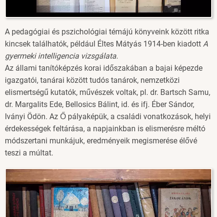
A pedagógiai és pszichológiai témájú könyveink között ritka
kincsek találhatók, például Éltes Mátyás 1914-ben kiadott
A
gyermeki intelligencia vizsgálata
.
Az állami tanítóképzés korai időszakában a bajai képezde
igazgatói, tanárai között tudós tanárok, nemzetközi
elismertségű kutatók, művészek voltak, pl. dr. Bartsch Samu,
dr. Margalits Ede, Bellosics Bálint, id. és ifj. Éber Sándor,
Iványi Ödön. Az Ő pályaképük, a családi vonatkozások, helyi
érdekességek feltárása, a napjainkban is elismerésre méltó
módszertani munkájuk, eredményeik megismerése élővé
teszi a múltat.
Image