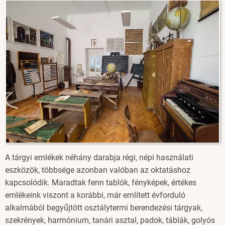
Image
A tárgyi emlékek néhány darabja régi, népi használati
eszközök, többsége azonban valóban az oktatáshoz
kapcsolódik. Maradtak fenn tablók, fényképek, értékes
emlékeink viszont a korábbi, már említett évforduló
alkalmából begyűjtött osztálytermi berendezési tárgyak,
szekrények, harmónium, tanári asztal, padok, táblák, golyós