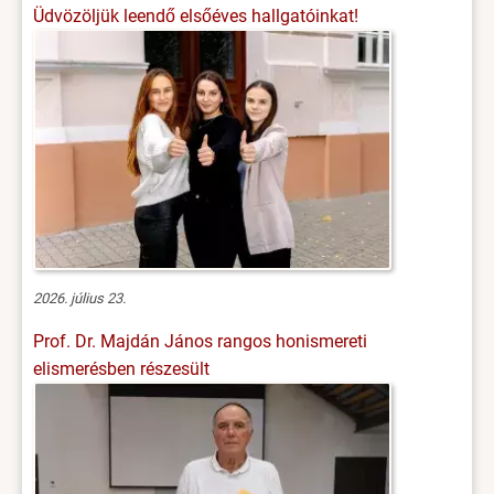
Üdvözöljük leendő elsőéves hallgatóinkat!
2026. július 23.
Prof. Dr. Majdán János rangos honismereti
elismerésben részesült