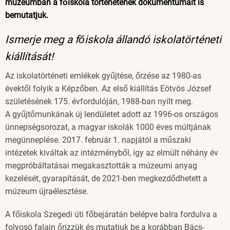
múzeumban a főiskola történetének dokumentumait is
bemutatjuk.
Ismerje meg a főiskola állandó iskolatörténeti
kiállítását!
Az iskolatörténeti emlékek gyűjtése, őrzése az 1980-as
évektől folyik a Képzőben. Az első kiállítás Eötvös József
születésének 175. évfordulóján, 1988-ban nyílt meg.
A gyűjtőmunkának új lendületet adott az 1996-os országos
ünnepségsorozat, a magyar iskolák 1000 éves múltjának
megünneplése. 2017. február 1. napjától a műszaki
intézetek kiváltak az intézményből, így az elmúlt néhány év
megpróbáltatásai megakasztották a múzeumi anyag
kezelését, gyarapítását, de 2021-ben megkezdődhetett a
múzeum újraélesztése.
A főiskola Szegedi úti főbejáratán belépve balra fordulva a
folyosó falain őrizzük és mutatjuk be a korábban Bács-