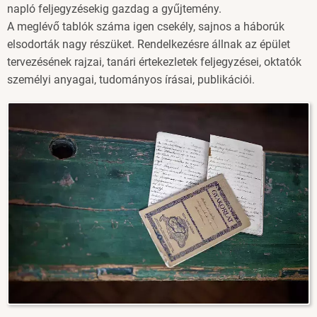
napló feljegyzésekig gazdag a gyűjtemény.
A meglévő tablók száma igen csekély, sajnos a háborúk
elsodorták nagy részüket. Rendelkezésre állnak az épület
tervezésének rajzai, tanári értekezletek feljegyzései, oktatók
személyi anyagai, tudományos írásai, publikációi.
Image