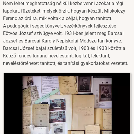
Nem lehet meghatottság nélkül kézbe venni azokat a régi
lapokat, füzeteket, melyek őrzik, hogyan készült Miskolczy
Ferenc az óráira, mik voltak a céljai, hogyan tanított.
A pedagógiai segédkönyvek, vezérkönyvek fejlesztése
Eötvös József szívügye volt, 1931-ben jelent meg Barcsai
József és Barcsai Károly Népiskolai Módszertan könyve.
Barcsai József bajai születésű volt, 1903 és 1938 között a
Képző rendes tanára, neveléstant, logikát, lélektant,
neveléstörténetet tanított, és tanítási gyakorlatokat vezetett.
Image