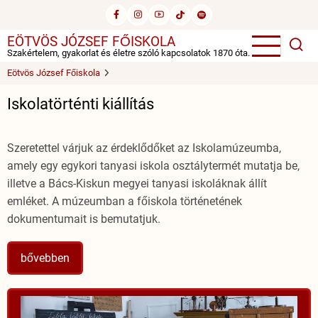
Ugrás
a
EÖTVÖS JÓZSEF FŐISKOLA
tartalomra
Szakértelem, gyakorlat és életre szóló kapcsolatok 1870 óta.
Eötvös József Főiskola
Iskolatörténti kiállítás
Szeretettel várjuk az érdeklődőket az Iskolamúzeumba,
amely egy egykori tanyasi iskola osztálytermét mutatja be,
illetve a Bács-Kiskun megyei tanyasi iskoláknak állít
emléket. A múzeumban a főiskola történetének
dokumentumait is bemutatjuk.
bővebben