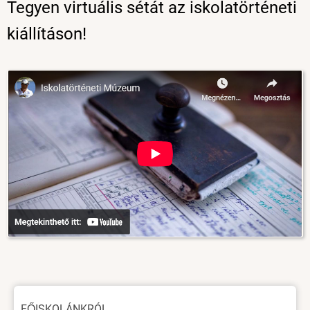
Tegyen virtuális sétát az iskolatörténeti
kiállításon!
Image
Oldal
FŐISKOLÁNKRÓL