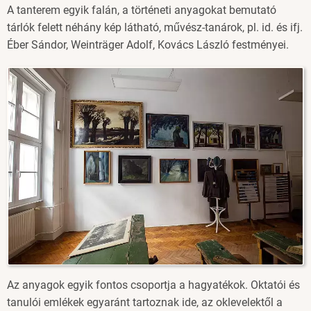
A tanterem egyik falán, a történeti anyagokat bemutató
tárlók felett néhány kép látható, művész-tanárok, pl. id. és ifj.
Éber Sándor, Weinträger Adolf, Kovács László festményei.
Image
Az anyagok egyik fontos csoportja a hagyatékok. Oktatói és
tanulói emlékek egyaránt tartoznak ide, az oklevelektől a