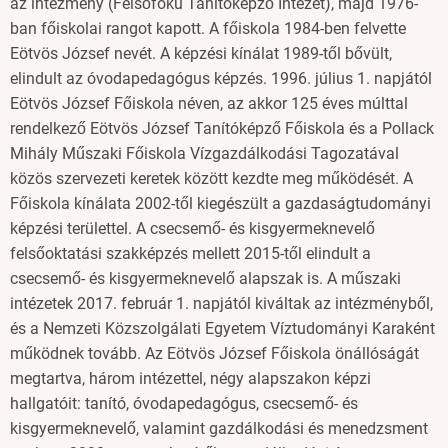
az intézmény (Felsőfokú Tanítóképző Intézet), majd 1976-
ban főiskolai rangot kapott. A főiskola 1984-ben felvette
Eötvös József nevét. A képzési kínálat 1989-től bővült,
elindult az óvodapedagógus képzés. 1996. július 1. napjától
Eötvös József Főiskola néven, az akkor 125 éves múlttal
rendelkező Eötvös József Tanítóképző Főiskola és a Pollack
Mihály Műszaki Főiskola Vízgazdálkodási Tagozatával
közös szervezeti keretek között kezdte meg működését. A
Főiskola kínálata 2002-től kiegészült a gazdaságtudományi
képzési területtel. A csecsemő- és kisgyermeknevelő
felsőoktatási szakképzés mellett 2015-től elindult a
csecsemő- és kisgyermeknevelő alapszak is. A műszaki
intézetek 2017. február 1. napjától kiváltak az intézményből,
és a Nemzeti Közszolgálati Egyetem Víztudományi Karaként
működnek tovább. Az Eötvös József Főiskola önállóságát
megtartva, három intézettel, négy alapszakon képzi
hallgatóit:
tanító, óvodapedagógus, csecsemő- és
kisgyermeknevelő, valamint gazdálkodási és menedzsment