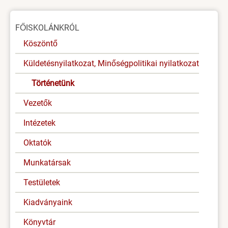
Oldal
FŐISKOLÁNKRÓL
menü
Köszöntő
Küldetésnyilatkozat, Minőségpolitikai nyilatkozat
Történetünk
Vezetők
Intézetek
Oktatók
Munkatársak
Testületek
Kiadványaink
Könyvtár