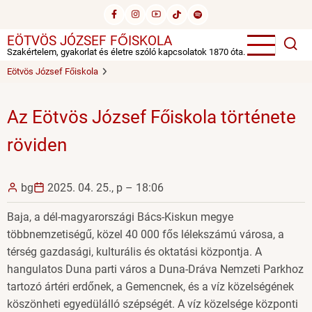
Ugrás
a
EÖTVÖS JÓZSEF FŐISKOLA
tartalomra
Szakértelem, gyakorlat és életre szóló kapcsolatok 1870 óta.
Eötvös József Főiskola
Az Eötvös József Főiskola története
röviden
bg
2025. 04. 25., p – 18:06
Baja, a dél-magyarországi Bács-Kiskun megye
többnemzetiségű, közel 40 000 fős lélekszámú városa, a
térség gazdasági, kulturális és oktatási központja. A
hangulatos Duna parti város a Duna-Dráva Nemzeti Parkhoz
tartozó ártéri erdőnek, a Gemencnek, és a víz közelségének
köszönheti egyedülálló szépségét. A víz közelsége központi