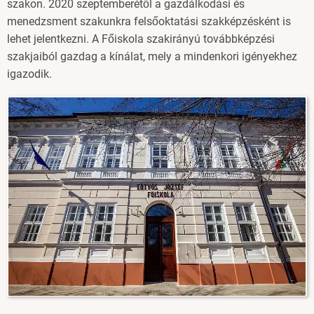
szakon. 2020 szeptemberétől a gazdálkodási és
menedzsment szakunkra felsőoktatási szakképzésként is
lehet jelentkezni. A Főiskola szakirányú továbbképzési
szakjaiból gazdag a kínálat, mely a mindenkori igényekhez
igazodik.
Image