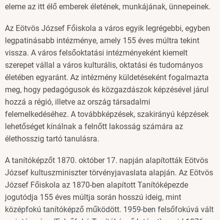
eleme az itt élő emberek életének, munkájának, ünnepeinek.
Az Eötvös József Főiskola a város egyik legrégebbi, egyben
legpatinásabb intézménye, amely 155 éves múltra tekint
vissza. A város felsőoktatási intézményeként kiemelt
szerepet vállal a város kulturális, oktatási és tudományos
életében egyaránt. Az intézmény küldetéseként fogalmazta
meg, hogy pedagógusok és közgazdászok képzésével járul
hozzá a régió, illetve az ország társadalmi
felemelkedéséhez. A továbbképzések, szakirányú képzések
lehetőséget kínálnak a felnőtt lakosság számára az
élethosszig tartó tanulásra.
A tanítóképzőt 1870. október 17. napján alapították Eötvös
József kultuszminiszter törvényjavaslata alapján. Az Eötvös
József Főiskola az 1870-ben alapított Tanítóképezde
jogutódja 155 éves múltja során hosszú ideig, mint
középfokú tanítóképző működött. 1959-ben felsőfokúvá vált