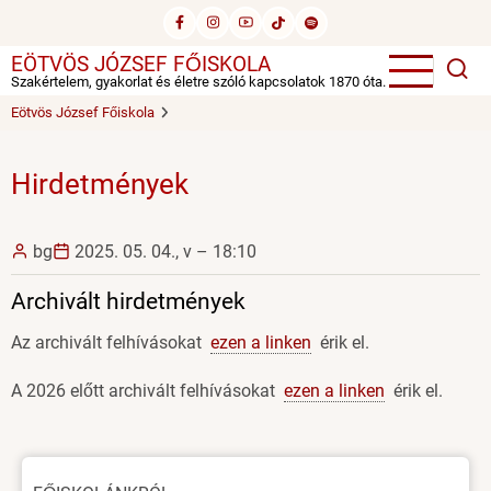
Ugrás
a
EÖTVÖS JÓZSEF FŐISKOLA
tartalomra
Szakértelem, gyakorlat és életre szóló kapcsolatok 1870 óta.
Eötvös József Főiskola
Hirdetmények
bg
2025. 05. 04., v – 18:10
Archivált hirdetmények
Az archivált felhívásokat
ezen a linken
érik el.
A 2026 előtt archivált felhívásokat
ezen a linken
érik el.
Oldal