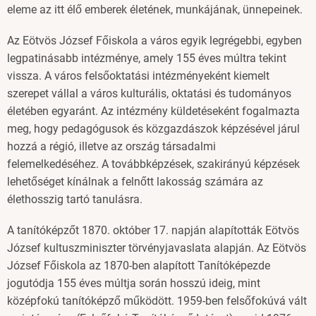
eleme az itt élő emberek életének, munkájának, ünnepeinek.
Az Eötvös József Főiskola a város egyik legrégebbi, egyben
legpatinásabb intézménye, amely 155 éves múltra tekint
vissza. A város felsőoktatási intézményeként kiemelt
szerepet vállal a város kulturális, oktatási és tudományos
életében egyaránt. Az intézmény küldetéseként fogalmazta
meg, hogy pedagógusok és közgazdászok képzésével járul
hozzá a régió, illetve az ország társadalmi
felemelkedéséhez. A továbbképzések, szakirányú képzések
lehetőséget kínálnak a felnőtt lakosság számára az
élethosszig tartó tanulásra.
A tanítóképzőt 1870. október 17. napján alapították Eötvös
József kultuszminiszter törvényjavaslata alapján. Az Eötvös
József Főiskola az 1870-ben alapított Tanítóképezde
jogutódja 155 éves múltja során hosszú ideig, mint
középfokú tanítóképző működött. 1959-ben felsőfokúvá vált