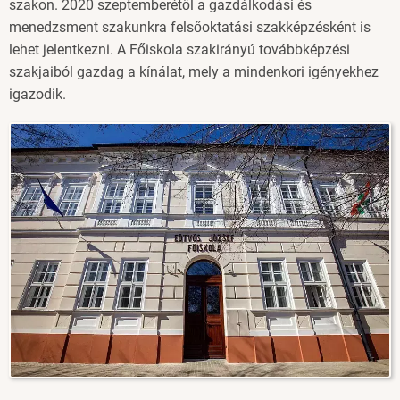
szakon. 2020 szeptemberétől a gazdálkodási és
menedzsment szakunkra felsőoktatási szakképzésként is
lehet jelentkezni. A Főiskola szakirányú továbbképzési
szakjaiból gazdag a kínálat, mely a mindenkori igényekhez
igazodik.
Image