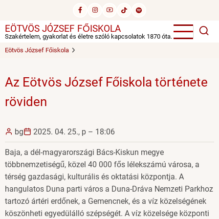
Ugrás
a
EÖTVÖS JÓZSEF FŐISKOLA
tartalomra
Szakértelem, gyakorlat és életre szóló kapcsolatok 1870 óta.
Eötvös József Főiskola
Az Eötvös József Főiskola története
röviden
bg
2025. 04. 25., p – 18:06
Baja, a dél-magyarországi Bács-Kiskun megye
többnemzetiségű, közel 40 000 fős lélekszámú városa, a
térség gazdasági, kulturális és oktatási központja. A
hangulatos Duna parti város a Duna-Dráva Nemzeti Parkhoz
tartozó ártéri erdőnek, a Gemencnek, és a víz közelségének
köszönheti egyedülálló szépségét. A víz közelsége központi