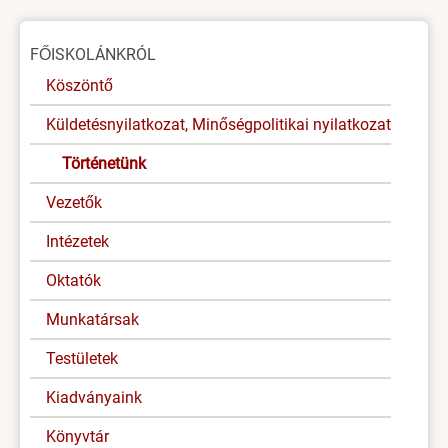
Oldal
FŐISKOLÁNKRÓL
menü
Köszöntő
Küldetésnyilatkozat, Minőségpolitikai nyilatkozat
Történetünk
Vezetők
Intézetek
Oktatók
Munkatársak
Testületek
Kiadványaink
Könyvtár