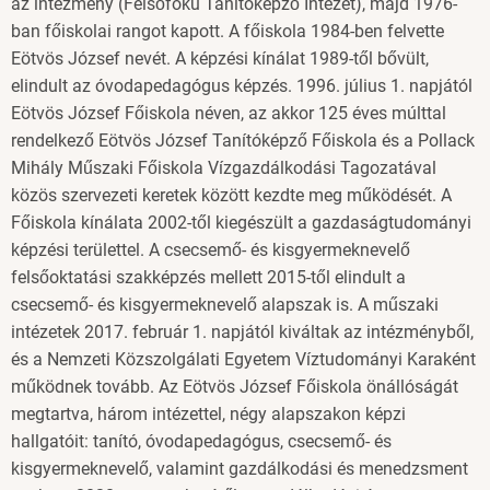
az intézmény (Felsőfokú Tanítóképző Intézet), majd 1976-
ban főiskolai rangot kapott. A főiskola 1984-ben felvette
Eötvös József nevét. A képzési kínálat 1989-től bővült,
elindult az óvodapedagógus képzés. 1996. július 1. napjától
Eötvös József Főiskola néven, az akkor 125 éves múlttal
rendelkező Eötvös József Tanítóképző Főiskola és a Pollack
Mihály Műszaki Főiskola Vízgazdálkodási Tagozatával
közös szervezeti keretek között kezdte meg működését. A
Főiskola kínálata 2002-től kiegészült a gazdaságtudományi
képzési területtel. A csecsemő- és kisgyermeknevelő
felsőoktatási szakképzés mellett 2015-től elindult a
csecsemő- és kisgyermeknevelő alapszak is. A műszaki
intézetek 2017. február 1. napjától kiváltak az intézményből,
és a Nemzeti Közszolgálati Egyetem Víztudományi Karaként
működnek tovább. Az Eötvös József Főiskola önállóságát
megtartva, három intézettel, négy alapszakon képzi
hallgatóit:
tanító, óvodapedagógus, csecsemő- és
kisgyermeknevelő, valamint gazdálkodási és menedzsment