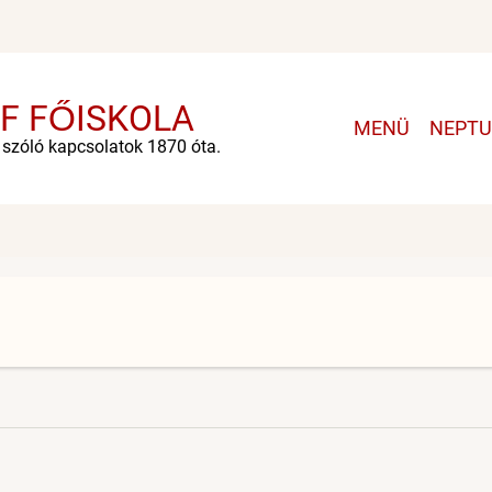
F FŐISKOLA
Main
MENÜ
NEPT
navigation
e szóló kapcsolatok 1870 óta.