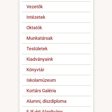
Vezetők
Intézetek
Oktatók
Munkatársak
Testületek
Kiadványaink
Könyvtár
Iskolamúzeum
Kortárs Galéria
Alumni, díszdiploma
EJF-ért Alapítvány