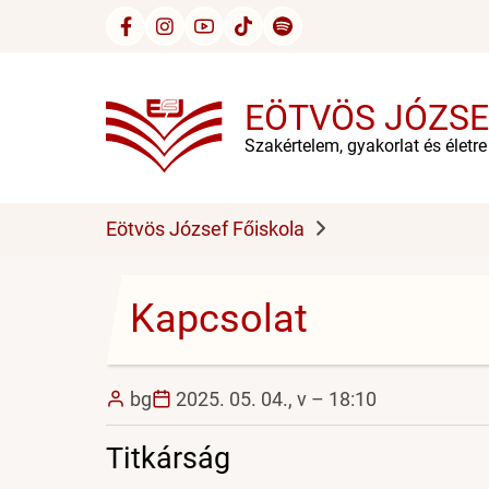
Ugrás
a
tartalomra
EÖTVÖS JÓZSE
Szakértelem, gyakorlat és életr
Eötvös József Főiskola
Kapcsolat
bg
2025. 05. 04., v – 18:10
Titkárság