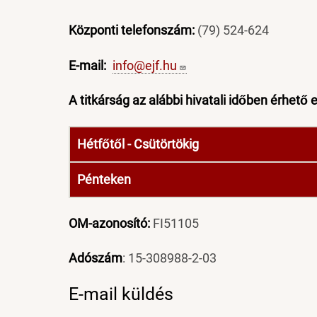
Központi telefonszám:
(79) 524-624
E-mail:
info@ejf.hu
A titkárság az alábbi hivatali időben érhető e
Hétfőtől - Csütörtökig
Pénteken
OM-azonosító:
FI51105
Adószám
: 15-308988-2-03
E-mail küldés