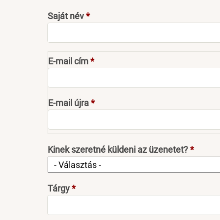
Saját név
E-
E-mail cím
mail
cím
E-mail újra
Kinek szeretné küldeni az üzenetet?
Tárgy