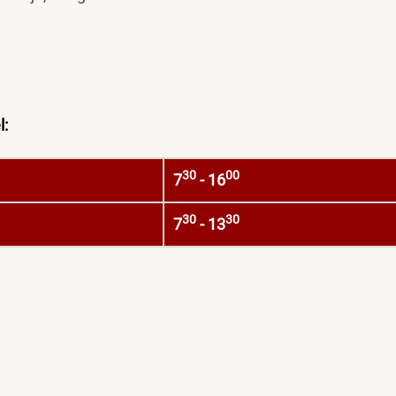
l:
30
00
7
- 16
30
30
7
- 13