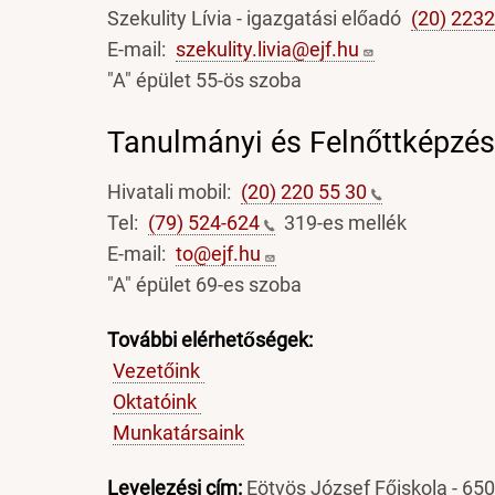
Szekulity Lívia - igazgatási előadó
(20) 223
E-mail:
szekulity.livia@ejf.hu
"A" épület 55-ös szoba
Tanulmányi és Felnőttképzés
Hivatali mobil:
(20) 220 55
30
Tel:
(79)
524-624
319-es mellék
E-mail:
to@ejf.hu
"A" épület 69-es szoba
További elérhetőségek:
Vezetőink
Oktatóink
Munkatársaink
Levelezési cím:
Eötvös József Főiskola - 650