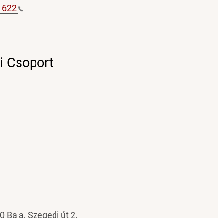
2
622
i Csoport
0 Baja, Szegedi út 2.