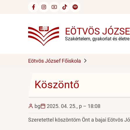
Ugrás
a
tartalomra
EÖTVÖS JÓZSE
Szakértelem, gyakorlat és életr
Eötvös József Főiskola
Köszöntő
bg
2025. 04. 25., p – 18:08
Szeretettel köszöntöm Önt a bajai Eötvös Jó