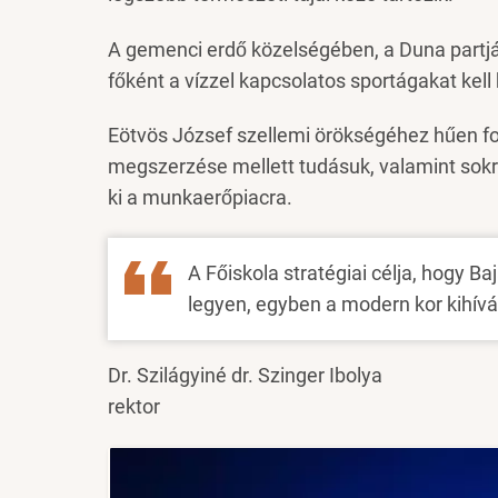
A gemenci erdő közelségében, a Duna partján
főként a vízzel kapcsolatos sportágakat kell
Eötvös József szellemi örökségéhez hűen fon
megszerzése mellett tudásuk, valamint sokré
ki a munkaerőpiacra.
A Főiskola stratégiai célja, hogy Ba
legyen, egyben a modern kor kihívá
Dr. Szilágyiné dr. Szinger Ibolya
rektor
Image