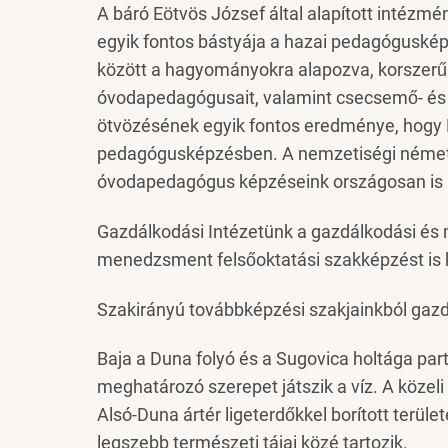
A báró Eötvös József által alapított intézm
egyik fontos bástyája a hazai pedagóguskép
között a hagyományokra alapozva, korszerű m
óvodapedagógusait, valamint csecsemő- és ki
ötvözésének egyik fontos eredménye, hogy 
pedagógusképzésben. A nemzetiségi német é
óvodapedagógus képzéseink országosan is k
Gazdálkodási Intézetünk a gazdálkodási és
menedzsment felsőoktatási szakképzést is k
Szakirányú továbbképzési szakjainkból gazd
Baja a Duna folyó és a Sugovica holtága par
meghatározó szerepet játszik a víz. A köze
Alsó-Duna ártér ligeterdőkkel borított terüle
legszebb természeti tájai közé tartozik.