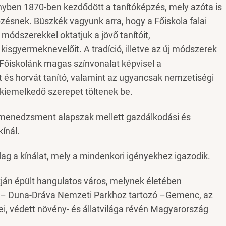
ényben 1870-ben kezdődött a tanítóképzés, mely azóta is
zésnek. Büszkék vagyunk arra, hogy a Főiskola falai
ódszerekkel oktatjuk a jövő tanítóit,
sgyermeknevelőit. A tradíció, illetve az új módszerek
Főiskolánk magas színvonalat képvisel a
s horvát tanító, valamint az ugyancsak nemzetiségi
iemelkedő szerepet töltenek be.
 menedzsment alapszak mellett gazdálkodási és
ínál.
ag a kínálat, mely a mindenkori igényekhez igazodik.
tján épült hangulatos város, melynek életében
li – Duna-Dráva Nemzeti Parkhoz tartozó –Gemenc, az
tei, védett növény- és állatvilága révén Magyarország