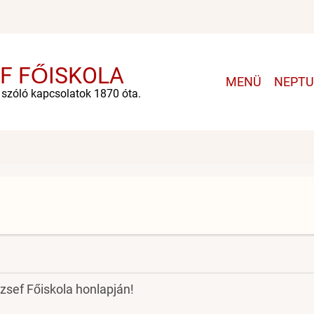
F FŐISKOLA
Main
MENÜ
NEPT
navigation
e szóló kapcsolatok 1870 óta.
zsef Főiskola honlapján!