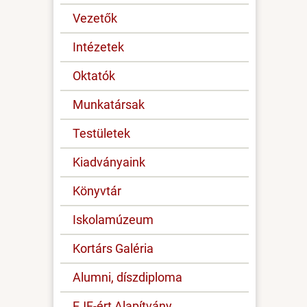
Vezetők
Intézetek
Oktatók
Munkatársak
Testületek
Kiadványaink
Könyvtár
Iskolamúzeum
Kortárs Galéria
Alumni, díszdiploma
EJF-ért Alapítvány