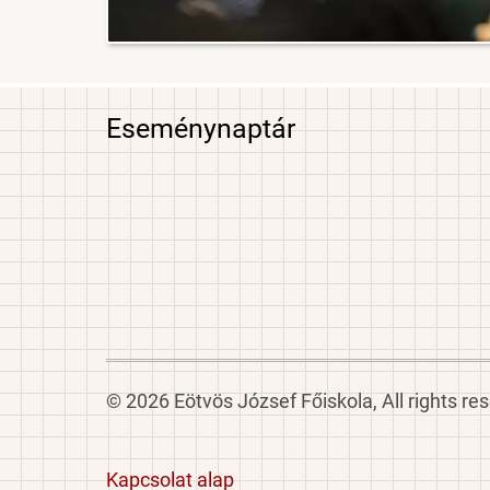
Eseménynaptár
© 2026 Eötvös József Főiskola, All rights re
Footer
Kapcsolat alap