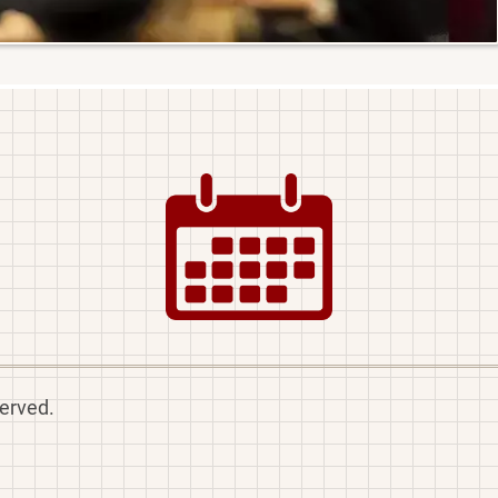
Image
served.