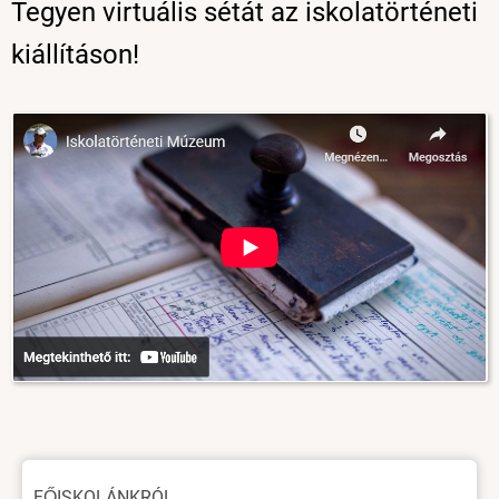
Tegyen virtuális sétát az iskolatörténeti
kiállításon!
Image
Oldal
FŐISKOLÁNKRÓL