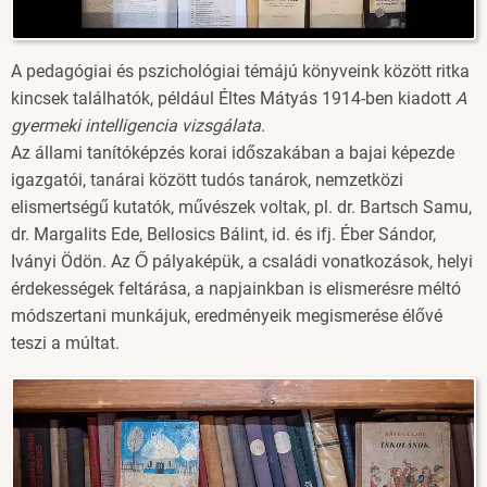
A pedagógiai és pszichológiai témájú könyveink között ritka
kincsek találhatók, például Éltes Mátyás 1914-ben kiadott
A
gyermeki intelligencia vizsgálata
.
Az állami tanítóképzés korai időszakában a bajai képezde
igazgatói, tanárai között tudós tanárok, nemzetközi
elismertségű kutatók, művészek voltak, pl. dr. Bartsch Samu,
dr. Margalits Ede, Bellosics Bálint, id. és ifj. Éber Sándor,
Iványi Ödön. Az Ő pályaképük, a családi vonatkozások, helyi
érdekességek feltárása, a napjainkban is elismerésre méltó
módszertani munkájuk, eredményeik megismerése élővé
teszi a múltat.
Image