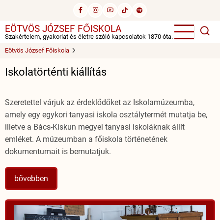
Ugrás
a
EÖTVÖS JÓZSEF FŐISKOLA
tartalomra
Szakértelem, gyakorlat és életre szóló kapcsolatok 1870 óta.
Eötvös József Főiskola
Iskolatörténti kiállítás
Szeretettel várjuk az érdeklődőket az Iskolamúzeumba,
amely egy egykori tanyasi iskola osztálytermét mutatja be,
illetve a Bács-Kiskun megyei tanyasi iskoláknak állít
emléket. A múzeumban a főiskola történetének
dokumentumait is bemutatjuk.
bővebben