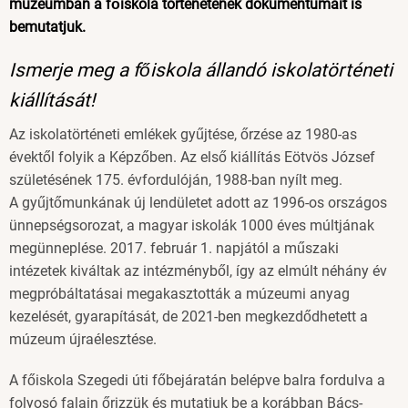
múzeumban a főiskola történetének dokumentumait is
bemutatjuk.
Ismerje meg a főiskola állandó iskolatörténeti
kiállítását!
Az iskolatörténeti emlékek gyűjtése, őrzése az 1980-as
évektől folyik a Képzőben. Az első kiállítás Eötvös József
születésének 175. évfordulóján, 1988-ban nyílt meg.
A gyűjtőmunkának új lendületet adott az 1996-os országos
ünnepségsorozat, a magyar iskolák 1000 éves múltjának
megünneplése. 2017. február 1. napjától a műszaki
intézetek kiváltak az intézményből, így az elmúlt néhány év
megpróbáltatásai megakasztották a múzeumi anyag
kezelését, gyarapítását, de 2021-ben megkezdődhetett a
múzeum újraélesztése.
A főiskola Szegedi úti főbejáratán belépve balra fordulva a
folyosó falain őrizzük és mutatjuk be a korábban Bács-