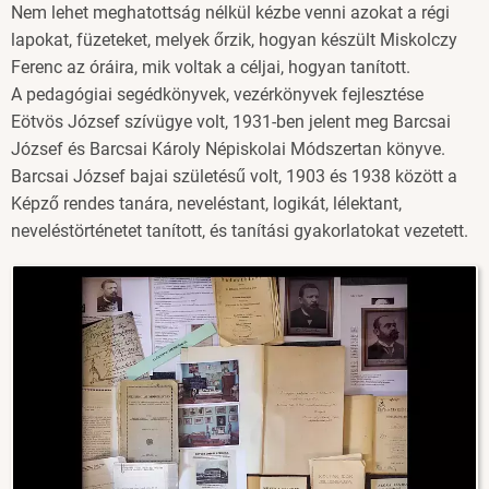
Nem lehet meghatottság nélkül kézbe venni azokat a régi
lapokat, füzeteket, melyek őrzik, hogyan készült Miskolczy
Ferenc az óráira, mik voltak a céljai, hogyan tanított.
A pedagógiai segédkönyvek, vezérkönyvek fejlesztése
Eötvös József szívügye volt, 1931-ben jelent meg Barcsai
József és Barcsai Károly Népiskolai Módszertan könyve.
Barcsai József bajai születésű volt, 1903 és 1938 között a
Képző rendes tanára, neveléstant, logikát, lélektant,
neveléstörténetet tanított, és tanítási gyakorlatokat vezetett.
Image