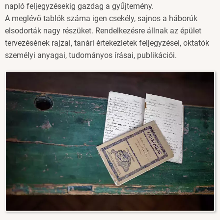
napló feljegyzésekig gazdag a gyűjtemény.
A meglévő tablók száma igen csekély, sajnos a háborúk
elsodorták nagy részüket. Rendelkezésre állnak az épület
tervezésének rajzai, tanári értekezletek feljegyzései, oktatók
személyi anyagai, tudományos írásai, publikációi.
Image