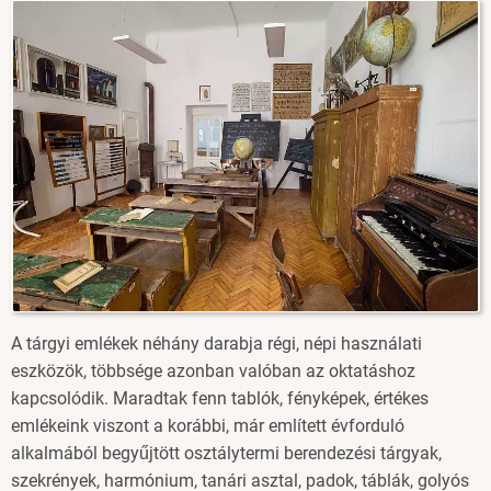
Image
A tárgyi emlékek néhány darabja régi, népi használati
eszközök, többsége azonban valóban az oktatáshoz
kapcsolódik. Maradtak fenn tablók, fényképek, értékes
emlékeink viszont a korábbi, már említett évforduló
alkalmából begyűjtött osztálytermi berendezési tárgyak,
szekrények, harmónium, tanári asztal, padok, táblák, golyós