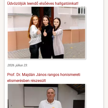
Üdvözöljük leendő elsőéves hallgatóinkat!
2026. július 23.
Prof. Dr. Majdán János rangos honismereti
elismerésben részesült