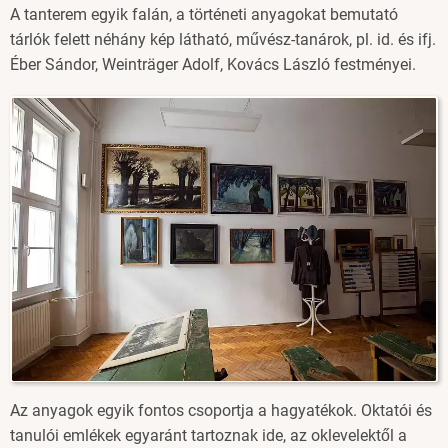
A tanterem egyik falán, a történeti anyagokat bemutató
tárlók felett néhány kép látható, művész-tanárok, pl. id. és ifj.
Éber Sándor, Weinträger Adolf, Kovács László festményei.
Image
Az anyagok egyik fontos csoportja a hagyatékok. Oktatói és
tanulói emlékek egyaránt tartoznak ide, az oklevelektől a