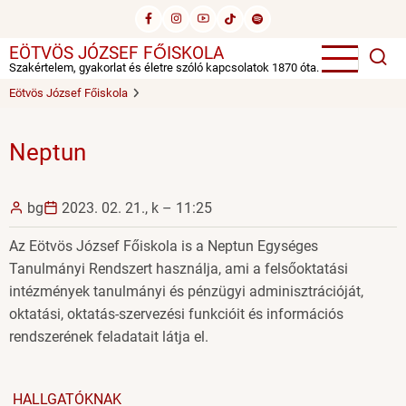
Ugrás
a
EÖTVÖS JÓZSEF FŐISKOLA
tartalomra
Szakértelem, gyakorlat és életre szóló kapcsolatok 1870 óta.
Eötvös József Főiskola
Neptun
bg
2023. 02. 21., k – 11:25
Az Eötvös József Főiskola is a Neptun Egységes
Tanulmányi Rendszert használja, ami a felsőoktatási
intézmények tanulmányi és pénzügyi adminisztrációját,
oktatási, oktatás-szervezési funkcióit és információs
rendszerének feladatait látja el.
HALLGATÓKNAK