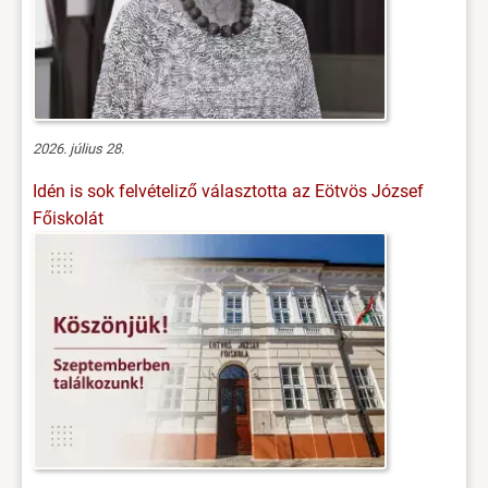
2026. július 28.
Idén is sok felvételiző választotta az Eötvös József
Főiskolát