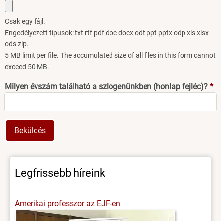
Csak egy fájl.
Engedélyezett típusok: txt rtf pdf doc docx odt ppt pptx odp xls xlsx
ods zip.
5 MB limit per file. The accumulated size of all files in this form cannot
exceed 50 MB.
Milyen évszám található a szlogenünkben (honlap fejléc)?
Legfrissebb híreink
Amerikai professzor az EJF-en