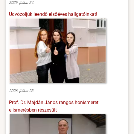
2026. július 24.
Üdvözöljük leendő elsőéves hallgatóinkat!
2026. július 23.
Prof. Dr. Majdán János rangos honismereti
elismerésben részesült