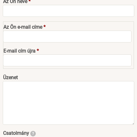
Az Ön neve
Az
Az Ön e-mail címe
Ön
e-
mail
E-mail cím újra
címe
Üzenet
Csatolmány
?