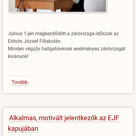
Június 1-jén megkezdődött a záróvizsga-időszak az
Eötvös József Főiskolán.
Minden végzős hallgatónknak eredményes záróvizsgát
kívánunk!
Tovább
(Sok
sikert
kívánunk
a
záróvizsgázóknak!)
Alkalmas, motivált jelentkezők az EJF
kapujában