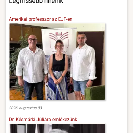
Legfrissebb híreink
Amerikai professzor az EJF-en
2026. augusztus 03.
Dr. Késmárki Júliára emlékezünk