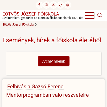
Ugrás
a
EÖTVÖS JÓZSEF FŐISKOLA
tartalomra
Szakértelem, gyakorlat és életre szóló kapcsolatok 1870 óta.
Eötvös József Főiskola
Események, hírek a főiskola életéből
Archív híreink
Felhívás a Gazsó Ferenc
Mentorprogramban való részvételre