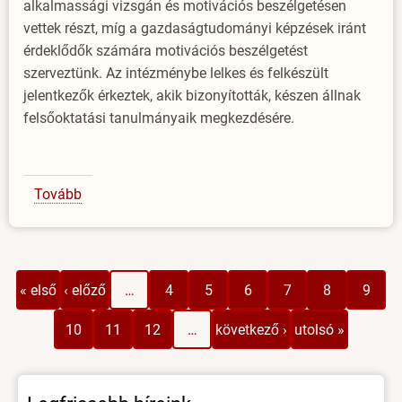
alkalmassági vizsgán és motivációs beszélgetésen
vettek részt, míg a gazdaságtudományi képzések iránt
érdeklődők számára motivációs beszélgetést
szerveztünk. Az intézménybe lelkes és felkészült
jelentkezők érkeztek, akik bizonyították, készen állnak
felsőoktatási tanulmányaik megkezdésére.
Tovább
(Alkalmas,
motivált
jelentkezők
az
Oldalszámozás
Első
Előző
Page
Page
Page
Page
Jelenlegi
Page
EJF
« első
‹ előző
…
4
5
6
7
8
9
oldal
oldal
oldal
kapujában)
Page
Page
Page
Következő
Utolsó
10
11
12
…
következő ›
utolsó »
oldal
oldal