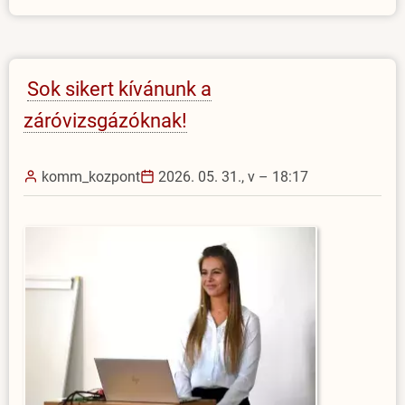
a
Gazsó
Ferenc
Mentorprogramban
Sok sikert kívánunk a
való
záróvizsgázóknak!
részvételre)
komm_kozpont
2026. 05. 31., v – 18:17