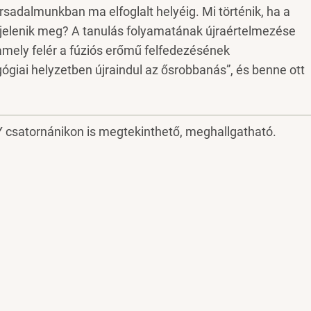
rsadalmunkban ma elfoglalt helyéig. Mi történik, ha a
n jelenik meg? A tanulás folyamatának újraértelmezése
amely felér a fúziós erőmű felfedezésének
giai helyzetben újraindul az ősrobbanás”, és benne ott
 csatornánikon is megtekinthető, meghallgatható.