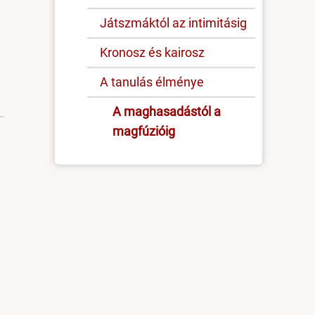
Játszmáktól az intimitásig
Kronosz és kairosz
A tanulás élménye
A maghasadástól a
magfúzióig