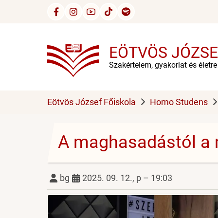
Ugrás
a
tartalomra
EÖTVÖS JÓZSE
Szakértelem, gyakorlat és életr
Eötvös József Főiskola
Homo Studens
A maghasadástól a 
bg
2025. 09. 12., p – 19:03