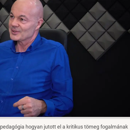
 pedagógia hogyan jutott el a kritikus tömeg fogalmának