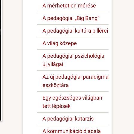
A mérhetetlen mérése
A pedagógiai „Big Bang”
A pedagógiai kultúra pillérei
A világ közepe
A pedagógiai pszichológia
új világai
Az új pedagógiai paradigma
eszköztára
Egy egészséges világban
tett lépések
A pedagógiai katarzis
A kommunikáció diadala