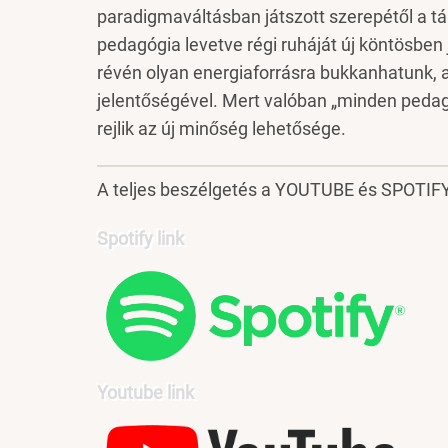
paradigmaváltásban játszott szerepétől a tá
pedagógia levetve régi ruháját új köntösbe
révén olyan energiaforrásra bukkanhatunk, 
jelentőségével. Mert valóban „minden pedagó
rejlik az új minőség lehetősége.
A teljes beszélgetés a YOUTUBE és SPOTIFY
Spotify link
Youtube link