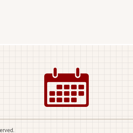
Image
served.