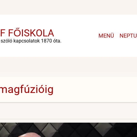
F FŐISKOLA
Main
MENÜ
NEPT
navigation
e szóló kapcsolatok 1870 óta.
magfúzióig