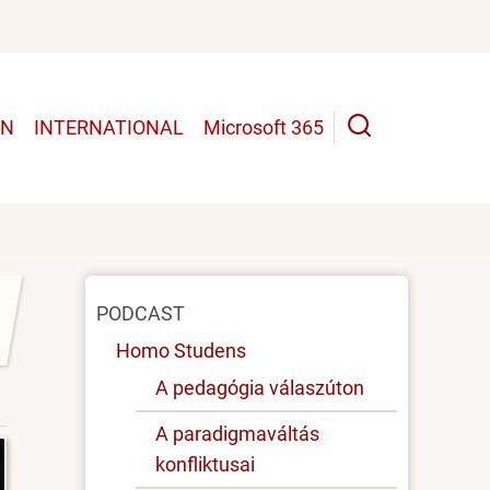
UN
INTERNATIONAL
Microsoft 365
Oldal
PODCAST
menü
Homo Studens
A pedagógia válaszúton
A paradigmaváltás
konfliktusai