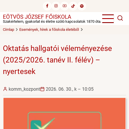
Ugrás
a
EÖTVÖS JÓZSEF FŐISKOLA
tartalomra
Szakértelem, gyakorlat és életre szóló kapcsolatok 1870 óta.
Címlap
Események, hírek a főiskola életéből
Oktatás hallgatói véleményezése
(2025/2026. tanév II. félév) –
nyertesek
komm_kozpont
2026. 06. 30., k – 10:05