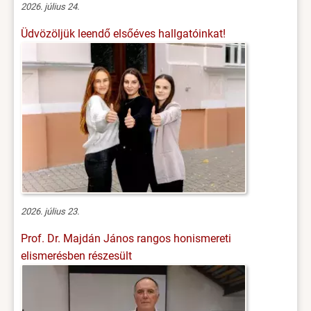
2026. július 24.
Üdvözöljük leendő elsőéves hallgatóinkat!
2026. július 23.
Prof. Dr. Majdán János rangos honismereti
elismerésben részesült