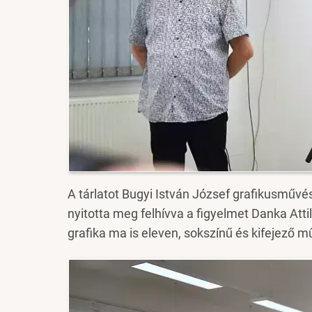
A tárlatot Bugyi István József grafikusművé
nyitotta meg felhívva a figyelmet Danka Att
grafika ma is eleven, sokszínű és kifejező mű
Image