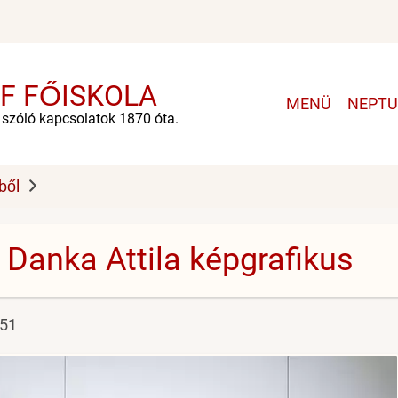
F FŐISKOLA
Main
MENÜ
NEPT
navigation
e szóló kapcsolatok 1870 óta.
ből
 Danka Attila képgrafikus
:51