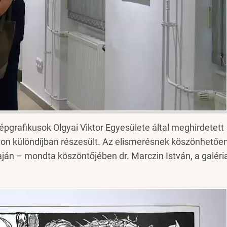
pgrafikusok Olgyai Viktor Egyesülete által meghirdetett
on különdíjban részesült. Az elismerésnek köszönhetőe
Baján – mondta köszöntőjében dr. Marczin István, a galéri