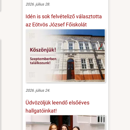
2026. július 28.
Idén is sok felvételiző választotta
az Eötvös József Főiskolát
2026. július 24.
Üdvözöljük leendő elsőéves
hallgatóinkat!