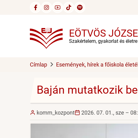
Ugrás
a
tartalomra
EÖTVÖS JÓZSE
Szakértelem, gyakorlat és életr
Címlap
Események, hírek a főiskola életé
Baján mutatkozik be
komm_kozpont
2026. 07. 01., sze – 08