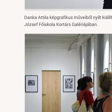
Danka Attila képgrafikus műveiből nyílt kiáll
József Főiskola Kortárs Galériájában.
Image