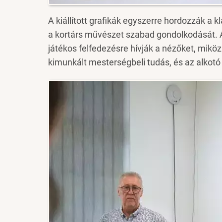
A kiállított grafikák egyszerre hordozzák a k
a kortárs művészet szabad gondolkodását. A
játékos felfedezésre hívják a nézőket, mi
kimunkált mesterségbeli tudás, és az alkotó 
Image