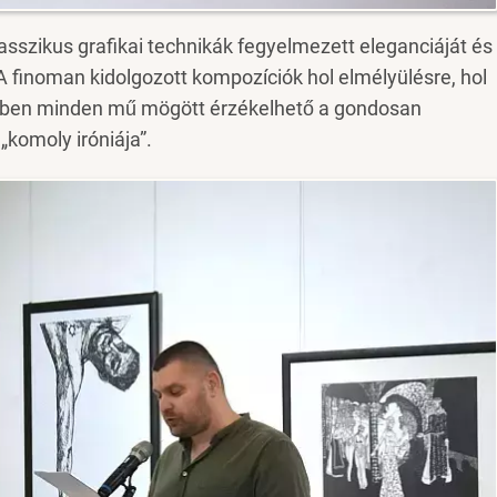
lasszikus grafikai technikák fegyelmezett eleganciáját és
 finoman kidolgozott kompozíciók hol elmélyülésre, hol
közben minden mű mögött érzékelhető a gondosan
„komoly iróniája”.