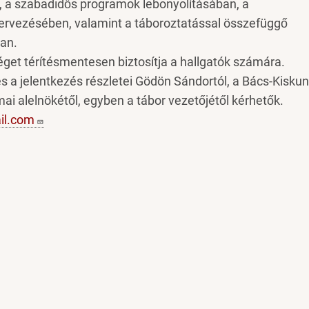
, a szabadidős programok lebonyolításában, a
ervezésében, valamint a táboroztatással összefüggő
ban.
éget térítésmentesen biztosítja a hallgatók számára.
és a jelentkezés részletei Gödön Sándortól, a Bács-Kiskun
i alelnökétől, egyben a tábor vezetőjétől kérhetők.
il.com