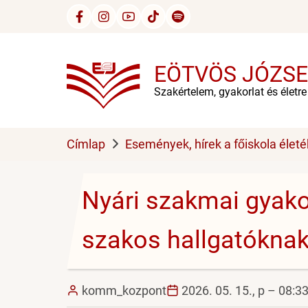
Ugrás
a
tartalomra
EÖTVÖS JÓZSE
Szakértelem, gyakorlat és életr
Címlap
Események, hírek a főiskola életé
Nyári szakmai gyakor
szakos hallgatókna
komm_kozpont
2026. 05. 15., p – 08:3