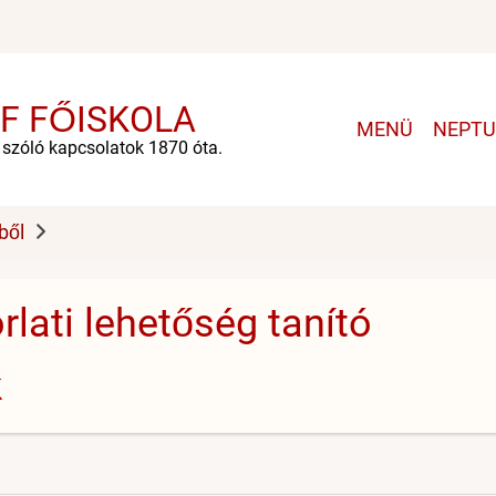
F FŐISKOLA
Main
MENÜ
NEPT
navigation
e szóló kapcsolatok 1870 óta.
ből
lati lehetőség tanító
k
3