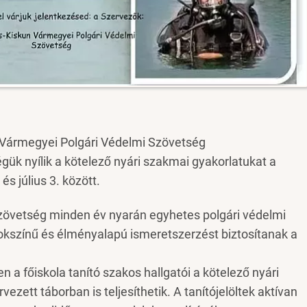
 Vármegyei Polgári Védelmi Szövetség
k nyílik a kötelező nyári szakmai gyakorlatukat a
és július 3. között.
zövetség minden év nyarán egyhetes polgári védelmi
sokszínű és élményalapú ismeretszerzést biztosítanak a
 főiskola tanító szakos hallgatói a kötelező nyári
ezett táborban is teljesíthetik. A tanítójelöltek aktívan