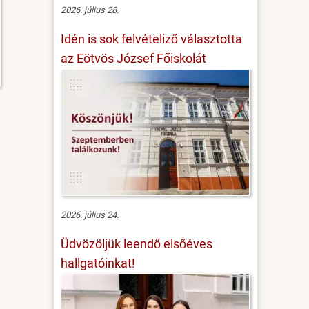
2026. július 28.
Idén is sok felvételiző választotta
az Eötvös József Főiskolát
2026. július 24.
Üdvözöljük leendő elsőéves
hallgatóinkat!