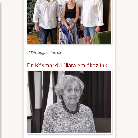
2026. augusztus 03.
Dr. Késmárki Júliára emlékezünk