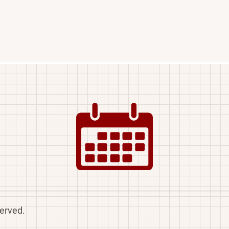
Image
served.