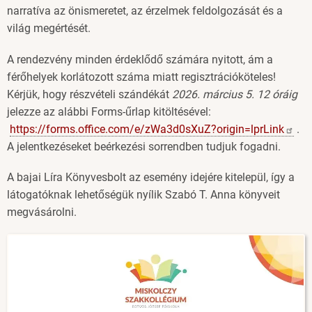
narratíva az önismeretet, az érzelmek feldolgozását és a
világ megértését.
A rendezvény minden érdeklődő számára nyitott, ám a
férőhelyek korlátozott száma miatt regisztrációköteles!
Kérjük, hogy részvételi szándékát
2026. március 5. 12 óráig
jelezze az alábbi Forms-űrlap kitöltésével:
https://forms.office.com/e/zWa3d0sXuZ?origin=lprLink
.
A jelentkezéseket beérkezési sorrendben tudjuk fogadni.
A bajai Líra Könyvesbolt az esemény idejére kitelepül, így a
látogatóknak lehetőségük nyílik Szabó T. Anna könyveit
megvásárolni.
Image