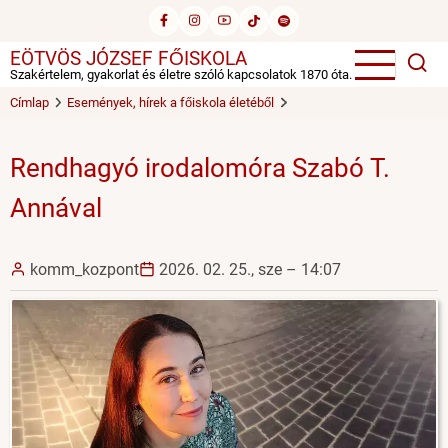
Ugrás
a
EÖTVÖS JÓZSEF FŐISKOLA
tartalomra
Szakértelem, gyakorlat és életre szóló kapcsolatok 1870 óta.
Címlap
Események, hírek a főiskola életéből
Rendhagyó irodalomóra Szabó T.
Annával
komm_kozpont
2026. 02. 25., sze – 14:07