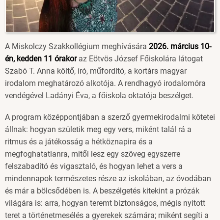
A Miskolczy Szakkollégium meghívására
2026. március 10-
én, kedden 11 órakor
az Eötvös József Főiskolára látogat
Szabó T. Anna költő, író, műfordító, a kortárs magyar
irodalom meghatározó alkotója. A rendhagyó irodalomóra
vendégével Ladányi Éva, a főiskola oktatója beszélget.
A program középpontjában a szerző gyermekirodalmi kötetei
állnak: hogyan születik meg egy vers, miként talál rá a
ritmus és a játékosság a hétköznapira és a
megfoghatatlanra, mitől lesz egy szöveg egyszerre
felszabadító és vigasztaló, és hogyan lehet a vers a
mindennapok természetes része az iskolában, az óvodában
és már a bölcsődében is. A beszélgetés kitekint a prózák
világára is: arra, hogyan teremt biztonságos, mégis nyitott
teret a történetmesélés a gyerekek számára; miként segíti a