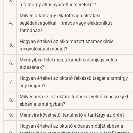
3.
a tantárgy által nyújtott ismereteket?
Milyen a tantárgy ellátottsága oktatási
4.
segédanyagokkal – írásos vagy elektronikus
formában?
Hogyan értékeli az alkalmazott számonkérés
5.
megvalósítási módját?
Mennyiben felel meg a kapott érdemjegy valós
6.
tudásának?
Hogyan értékeli az oktató felkészültségét a tantárgy
7.
egy órájára?
Milyennek érzi az oktató tudásközvetítő képességeit
8.
ebben a tantárgyban?
9.
Mennyire követhető, tanulható a tantárgy az órán?
Hogyan értékeli az oktató előadásmódját ebben a