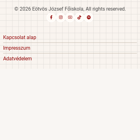
© 2026 Eötvös József Főiskola, All rights reserved.
Footer
Kapcsolat alap
menu
Impresszum
Adatvédelem