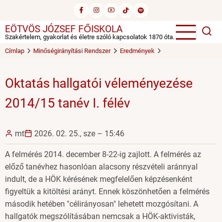
Ugrás
a
EÖTVÖS JÓZSEF FŐISKOLA
tartalomra
Szakértelem, gyakorlat és életre szóló kapcsolatok 1870 óta.
Címlap
Minőségirányítási Rendszer
Eredmények
Oktatás hallgatói véleményezése
2014/15 tanév I. félév
mt
2026. 02. 25., sze – 15:46
A felmérés 2014. december 8-22-ig zajlott. A felmérés az
előző tanévhez hasonlóan alacsony részvételi aránnyal
indult, de a HÖK kérésének megfelelően képzésenként
figyeltük a kitöltési arányt. Ennek köszönhetően a felmérés
második hetében "célirányosan" lehetett mozgósítani. A
hallgatók megszólításában nemcsak a HÖK-aktivisták,