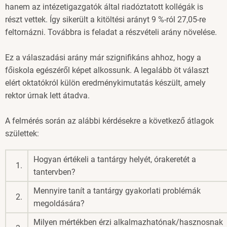
hanem az intézetigazgatók által riadóztatott kollégák is
részt vettek. Így sikerült a kitöltési arányt 9 %-ról 27,05-re
feltornázni. Továbbra is feladat a részvételi arány növelése.
Ez a válaszadási arány már szignifikáns ahhoz, hogy a
főiskola egészéről képet alkossunk. A legalább öt választ
elért oktatókról külön eredménykimutatás készült, amely
rektor úrnak lett átadva.
A felmérés során az alábbi kérdésekre a következő átlagok
születtek:
Hogyan értékeli a tantárgy helyét, órakeretét a
1.
tantervben?
Mennyire tanít a tantárgy gyakorlati problémák
2.
megoldására?
Milyen mértékben érzi alkalmazhatónak/hasznosnak