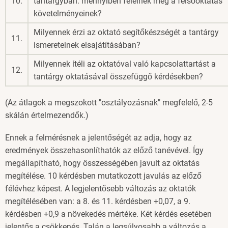
10.
tantárgyban: mennyiben felelnek meg a felsőoktatás
követelményeinek?
Milyennek érzi az oktató segítőkészségét a tantárgy
11.
ismereteinek elsajátításában?
Milyennek ítéli az oktatóval való kapcsolattartást a
12.
tantárgy oktatásával összefüggő kérdésekben?
(Az átlagok a megszokott "osztályozásnak" megfelelő, 2-5
skálán értelmezendők.)
Ennek a felmérésnek a jelentőségét az adja, hogy az
eredmények összehasonlíthatók az előző tanévével. Így
megállapítható, hogy összességében javult az oktatás
megítélése. 10 kérdésben mutatkozott javulás az előző
félévhez képest. A legjelentősebb változás az oktatók
megítélésében van: a 8. és 11. kérdésben +0,07, a 9.
kérdésben +0,9 a növekedés mértéke. Két kérdés esetében
jelentős a csökkenés. Talán a legsúlyosabb a változás a