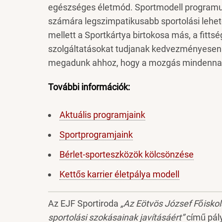
egészséges életmód. Sportmodell programun
számára legszimpatikusabb sportolási lehető
mellett a Sportkártya birtokosa más, a fit
szolgáltatásokat tudjanak kedvezményesen i
megadunk ahhoz, hogy a mozgás mindennapj
További információk:
Aktuális programjaink
Sportprogramjaink
Bérlet-sporteszközök kölcsönzése
Kettős karrier életpálya modell
Az EJF Sportiroda
„Az Eötvös József Főiskola
sportolási szokásainak javításáért”
című pál