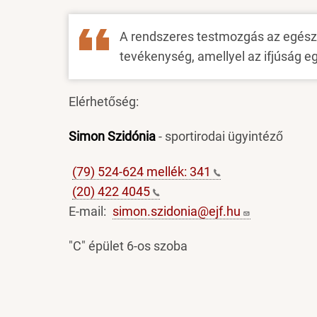
A rendszeres testmozgás az egés
tevékenység, amellyel az ifjúság e
Elérhetőség:
Simon Szidónia
- sportirodai ügyintéző
(79) 524-624 mellék:
341
(20) 422
4045
E-mail:
simon.szidonia@ejf.hu
"C" épület 6-os szoba