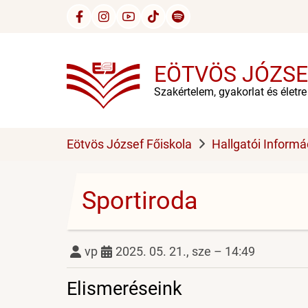
Ugrás
a
tartalomra
EÖTVÖS JÓZSE
Szakértelem, gyakorlat és életr
Eötvös József Főiskola
Hallgatói Informá
Sportiroda
vp
2025. 05. 21., sze – 14:49
Elismeréseink