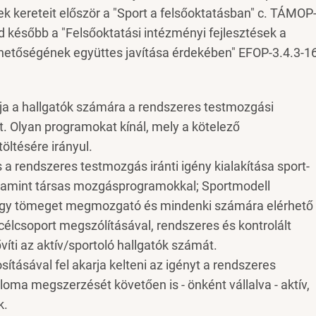
 kereteit először a "Sport a felsőoktatásban" c. TÁMOP
később a "Felsőoktatási intézményi fejlesztések a
hetőségének együttes javítása érdekében" EFOP-3.4.3-1
álja a hallgatók számára a rendszeres testmozgási
t. Olyan programokat kínál, mely a kötelező
öltésére irányul.
 a rendszeres testmozgás iránti igény kialakítása sport-
alamint társas mozgásprogramokkal; Sportmodell
nagy tömeget megmozgató és mindenki számára elérhető
élcsoport megszólításával, rendszeres és kontrolált
víti az aktív/sportoló hallgatók számát.
osításával fel akarja kelteni az igényt a rendszeres
loma megszerzését követően is - önként vállalva - aktív,
k.