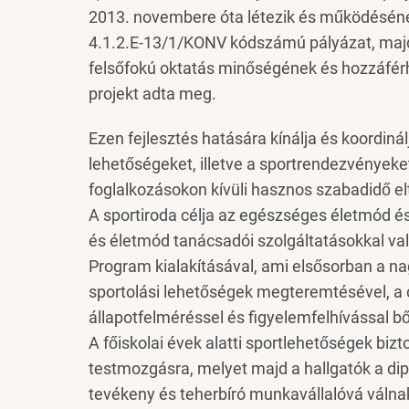
2013. novembere óta létezik és működésének
4.1.2.E-13/1/KONV kódszámú pályázat, majd 
felsőfokú oktatás minőségének és hozzáfér
projekt adta meg.
Ezen fejlesztés hatására kínálja és koordin
lehetőségeket, illetve a sportrendezvényeke
foglalkozásokon kívüli hasznos szabadidő elt
A sportiroda célja az egészséges életmód és
és életmód tanácsadói szolgáltatásokkal v
Program kialakításával, ami elsősorban a 
sportolási lehetőségek megteremtésével, a c
állapotfelméréssel és figyelemfelhívással bő
A főiskolai évek alatti sportlehetőségek bizt
testmozgásra, melyet majd a hallgatók a dip
tevékeny és teherbíró munkavállalóvá válna