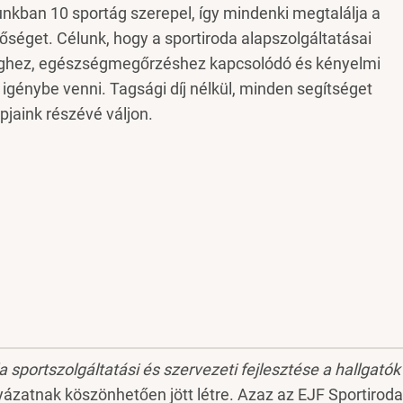
kban 10 sportág szerepel, így mindenki megtalálja a
séget. Célunk, hogy a sportiroda alapszolgáltatásai
tséghez, egészségmegőrzéshez kapcsolódó és kényelmi
génybe venni. Tagsági díj nélkül, minden segítséget
aink részévé váljon.
 sportszolgáltatási és szervezeti fejlesztése a hallgatók
yázatnak köszönhetően jött létre. Azaz az EJF Sportiroda