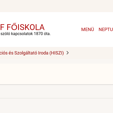
F FŐISKOLA
Main
MENÜ
NEPT
navigation
e szóló kapcsolatok 1870 óta.
ciós és Szolgáltató Iroda (HISZI)