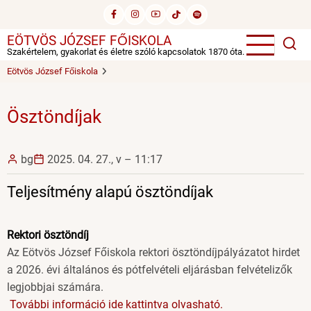
Ugrás
a
EÖTVÖS JÓZSEF FŐISKOLA
tartalomra
Szakértelem, gyakorlat és életre szóló kapcsolatok 1870 óta.
Eötvös József Főiskola
Ösztöndíjak
bg
2025. 04. 27., v – 11:17
Teljesítmény alapú ösztöndíjak
Rektori ösztöndíj
Az Eötvös József Főiskola rektori ösztöndíjpályázatot hirdet
a 2026. évi általános és pótfelvételi eljárásban felvételizők
legjobbjai számára.
További információ ide kattintva olvasható.