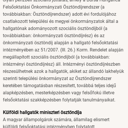
Felsőoktatási Önkormányzati Ösztöndíjrendszer (a
továbbiakban: Ösztöndíjrendszer) adott évi fordulójához
csatlakozott települési és megyei önkormányzatok által a
hallgatónak adományozott szociális ösztöndíjból (a
továbbiakban: önkormányzati ösztöndíjrész) és az
önkormányzati ösztöndíj alapján a hallgató felsőoktatási
intézményében az 51/2007. (III. 26.) Korm. Rendelet alapján
megállapított szociális ösztöndíjból (a továbbiakban:
intézményi ösztöndíjrész) áll. Intézményi ösztöndíjrészben
részesülhetnek azok a hallgatók, akiket az állandó lakhelyük
szerinti települési önkormányzat az Ösztöndíjrendszer
keretében támogatásban részesített, továbbá teljes idejű
alapképzésben, mesterképzésben vagy felsőfokú illetve
felsőoktatási szakképzésben folytatják tanulmányaikat.
Külföldi hallgatók miniszteri ösztöndíja
A magyar állampolgárok számára, államilag elismert
külföldi felsőoktatási intézményben folytatott