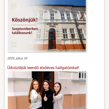
2026. július 24.
Üdvözöljük leendő elsőéves hallgatóinkat!