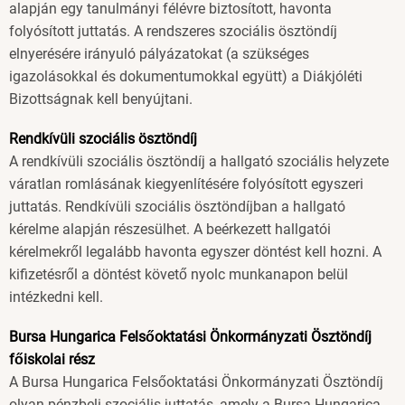
alapján egy tanulmányi félévre biztosított, havonta
folyósított juttatás. A rendszeres szociális ösztöndíj
elnyerésére irányuló pályázatokat (a szükséges
igazolásokkal és dokumentumokkal együtt) a Diákjóléti
Bizottságnak kell benyújtani.
Rendkívüli szociális ösztöndíj
A rendkívüli szociális ösztöndíj a hallgató szociális helyzete
váratlan romlásának kiegyenlítésére folyósított egyszeri
juttatás. Rendkívüli szociális ösztöndíjban a hallgató
kérelme alapján részesülhet. A beérkezett hallgatói
kérelmekről legalább havonta egyszer döntést kell hozni. A
kifizetésről a döntést követő nyolc munkanapon belül
intézkedni kell.
Bursa Hungarica Felsőoktatási Önkormányzati Ösztöndíj
főiskolai rész
A Bursa Hungarica Felsőoktatási Önkormányzati Ösztöndíj
olyan pénzbeli szociális juttatás, amely a Bursa Hungarica