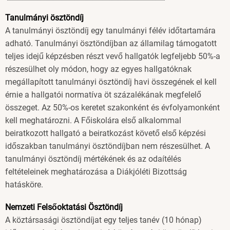
Tanulmányi ösztöndíj
A tanulmányi ösztöndíj egy tanulmányi félév időtartamára
adható. Tanulmányi ösztöndíjban az államilag támogatott
teljes idejű képzésben részt vevő hallgatók legfeljebb 50%-a
részesülhet oly módon, hogy az egyes hallgatóknak
megállapított tanulmányi ösztöndíj havi összegének el kell
érnie a hallgatói normatíva öt százalékának megfelelő
összeget. Az 50%-os keretet szakonként és évfolyamonként
kell meghatározni. A Főiskolára első alkalommal
beiratkozott hallgató a beiratkozást követő első képzési
időszakban tanulmányi ösztöndíjban nem részesülhet. A
tanulmányi ösztöndíj mértékének és az odaítélés
feltételeinek meghatározása a Diákjóléti Bizottság
hatásköre.
Nemzeti Felsőoktatási Ösztöndíj
A köztársasági ösztöndíjat egy teljes tanév (10 hónap)