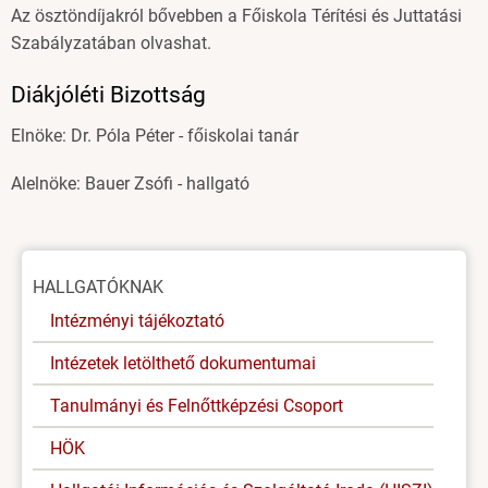
Az ösztöndíjakról bővebben a Főiskola Térítési és Juttatási
Szabályzatában olvashat.
Diákjóléti Bizottság
Elnöke: Dr. Póla Péter - főiskolai tanár
Alelnöke: Bauer Zsófi - hallgató
Oldal
HALLGATÓKNAK
menü
Intézményi tájékoztató
Intézetek letölthető dokumentumai
Tanulmányi és Felnőttképzési Csoport
HÖK