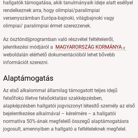
hallgatók támogatása, akik tanulmányaik ideje alatt eséllyel
rendelkeznek arra, hogy olimpiai/paralimpiai
versenyszámban Európa-bajnoki, világbajnoki vagy
olimpiai/ paralimpiai érmet szerezzenek.
Az ösztöndíjprogramban való részvétel feltételeiről,
jelentkezési módjáról a
MAGYARORSZÁG
KORMÁNYA
weboldalán elérhető dokumentációból lehet bővebb
információt szerezni.
Alaptámogatás
Az első alkalommal államilag támogatott teljes idejű
felsőfokú illetve felsőoktatási szakképzésben,
alapképzésben hallgatói jogviszonyt létesítő személy az első
bejelentkezése alkalmával – kérelmére – a hallgatói
normatíva 50%-ának megfelelő összegű alaptámogatásra
jogosult, amennyiben a hallgató a feltételeknek megfelel.