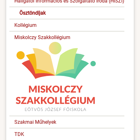
Hallgatói Információs és Szolgáltató Iroda (HISZI)
Ösztöndíjak
Kollégium
Miskolczy Szakkollégium
Szakmai Műhelyek
TDK