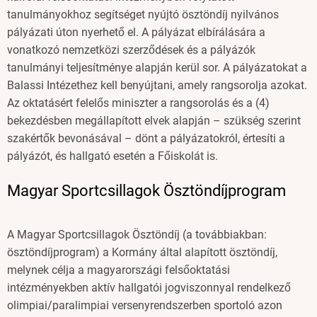
tanulmányokhoz segítséget nyújtó ösztöndíj nyilvános
pályázati úton nyerhető el. A pályázat elbírálására a
vonatkozó nemzetközi szerződések és a pályázók
tanulmányi teljesítménye alapján kerül sor. A pályázatokat a
Balassi Intézethez kell benyújtani, amely rangsorolja azokat.
Az oktatásért felelős miniszter a rangsorolás és a (4)
bekezdésben megállapított elvek alapján – szükség szerint
szakértők bevonásával – dönt a pályázatokról, értesíti a
pályázót, és hallgató esetén a Főiskolát is.
Magyar Sportcsillagok Ösztöndíjprogram
A Magyar Sportcsillagok Ösztöndíj (a továbbiakban:
ösztöndíjprogram) a Kormány által alapított ösztöndíj,
melynek célja a magyarországi felsőoktatási
intézményekben aktív hallgatói jogviszonnyal rendelkező
olimpiai/paralimpiai versenyrendszerben sportoló azon