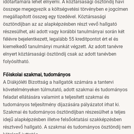
időtartamára lehet elnyerni. A köztársasági ösztöndíj havi
összege megegyezik a költségvetési törvényben e jogcímen
megállapított összeg egy tizedével. Köztársasági
ösztöndíjban az az alapképzésben részt vevő hallgató
részesülhet, aki adott vagy korábbi tanulmányai során két
félévre bejelentkezett, legalább 55 kreditpontot ért el és
kiemelkedő tanulmányi munkát végzett. Az adott tanévre
elnyert köztársasági ösztöndíj csak az adott tanévben
folyósítható.
Főiskolai szakmai, tudományos
A Diákjóléti Bizottság a hallgatók számára a tantervi
követelményeken túlmutató, adott szakmai és tudományos
feladat ellátására valamint a teljesített szakmai és
tudományos teljesítmény díjazására pályázatot írhat ki.
Szakmai és tudományos ösztöndíjban részesülhet a teljes
idejű alapképzésben illetve felsőoktatási szakképzésben
résztvevő hallgató. A szakmai és tudományos ösztöndíj nem