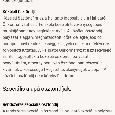
kötelező juttatás.
Közéleti ösztöndíj
Közéleti ösztöndíjra az a hallgató jogosult, aki a Hallgatói
Önkormányzat és a Főiskola közéleti tevékenységében,
munkájában nagy segítséget nyújt. A közéleti ösztöndíj
pályázat alapján, meghatározott időre, de legfeljebb öt
hónapra, havi rendszerességgel, egyéb esetekben félévente
folyósított juttatás. A Hallgatói Önkormányzat tisztségviselői
szintén jogosultak a közéleti ösztöndíj pályázat
benyújtására, amennyiben ilyen ösztöndíjban részesülni
kívánnak a közösségért végzett tevékenységük alapján. A
közéleti ösztöndíj nem kötelező juttatás.
Szociális alapú ösztöndíjak:
Rendszeres szociális ösztöndíj
A rendszeres szociális ösztöndíj a hallgató szociális helyzete