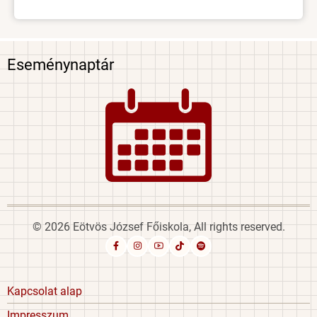
Eseménynaptár
Image
© 2026 Eötvös József Főiskola, All rights reserved.
Footer
Kapcsolat alap
menu
Impresszum