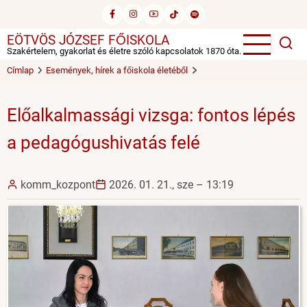
Ugrás
a
EÖTVÖS JÓZSEF FŐISKOLA
tartalomra
Szakértelem, gyakorlat és életre szóló kapcsolatok 1870 óta.
Címlap
Események, hírek a főiskola életéből
Előalkalmassági vizsga: fontos lépés
a pedagógushivatás felé
komm_kozpont
2026. 01. 21., sze – 13:19