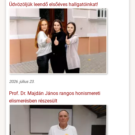
Üdvözöljük leendő elsőéves hallgatóinkat!
2026. július 23.
Prof. Dr. Majdán János rangos honismereti
elismerésben részesült