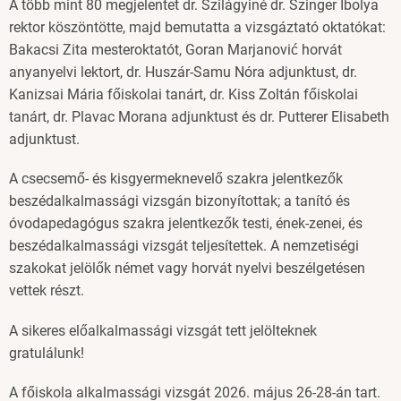
A több mint 80 megjelentet dr. Szilágyiné dr. Szinger Ibolya
rektor köszöntötte, majd bemutatta a vizsgáztató oktatókat:
Bakacsi Zita mesteroktatót, Goran Marjanović horvát
anyanyelvi lektort, dr. Huszár-Samu Nóra adjunktust, dr.
Kanizsai Mária főiskolai tanárt, dr. Kiss Zoltán főiskolai
tanárt, dr. Plavac Morana adjunktust és dr. Putterer Elisabeth
adjunktust.
A csecsemő- és kisgyermeknevelő szakra jelentkezők
beszédalkalmassági vizsgán bizonyítottak; a tanító és
óvodapedagógus szakra jelentkezők testi, ének-zenei, és
beszédalkalmassági vizsgát teljesítettek. A nemzetiségi
szakokat jelölők német vagy horvát nyelvi beszélgetésen
vettek részt.
A sikeres előalkalmassági vizsgát tett jelölteknek
gratulálunk!
A főiskola alkalmassági vizsgát 2026. május 26-28-án tart.