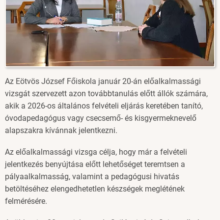
Az Eötvös József Főiskola január 20-án előalkalmassági
vizsgát szervezett azon továbbtanulás előtt állók számára,
akik a 2026-os általános felvételi eljárás keretében tanító,
óvodapedagógus vagy csecsemő- és kisgyermeknevelő
alapszakra kívánnak jelentkezni.
Az előalkalmassági vizsga célja, hogy már a felvételi
jelentkezés benyújtása előtt lehetőséget teremtsen a
pályaalkalmasság, valamint a pedagógusi hivatás
betöltéséhez elengedhetetlen készségek meglétének
felmérésére.