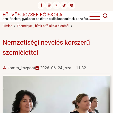
Ugrás
a
EÖTVÖS JÓZSEF FŐISKOLA
tartalomra
Szakértelem, gyakorlat és életre szóló kapcsolatok 1870 óta.
Címlap
Események, hírek a főiskola életéből
Nemzetiségi nevelés korszerű
szemlélettel
komm_kozpont
2026. 06. 24., sze – 11:32