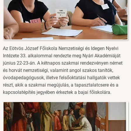
Az Eötvös József Főiskola Nemzetiségi és Idegen Nyelvi
Intézete 33. alkalommal rendezte meg Nyári Akadémiáját
június 22-23-án. A kétnapos szakmai rendezvényen német
és horvát nemzetiségi, valamint angol szakos tanítók,
óvodapedagógusok, illetve felsőoktatási hallgatók vettek
részt, akik a szakmai megújulás, a tapasztalatcsere és a
kapcsolatépítés jegyében érkeztek a bajai főiskolára.
Image