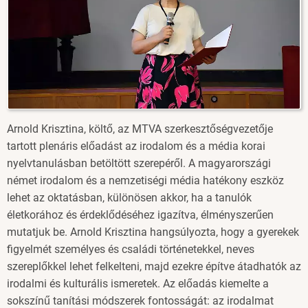
Arnold Krisztina, költő, az MTVA szerkesztőségvezetője
tartott plenáris előadást az irodalom és a média korai
nyelvtanulásban betöltött szerepéről. A magyarországi
német irodalom és a nemzetiségi média hatékony eszköz
lehet az oktatásban, különösen akkor, ha a tanulók
életkorához és érdeklődéséhez igazítva, élményszerűen
mutatjuk be. Arnold Krisztina hangsúlyozta, hogy a gyerekek
figyelmét személyes és családi történetekkel, neves
szereplőkkel lehet felkelteni, majd ezekre építve átadhatók az
irodalmi és kulturális ismeretek. Az előadás kiemelte a
sokszínű tanítási módszerek fontosságát: az irodalmat