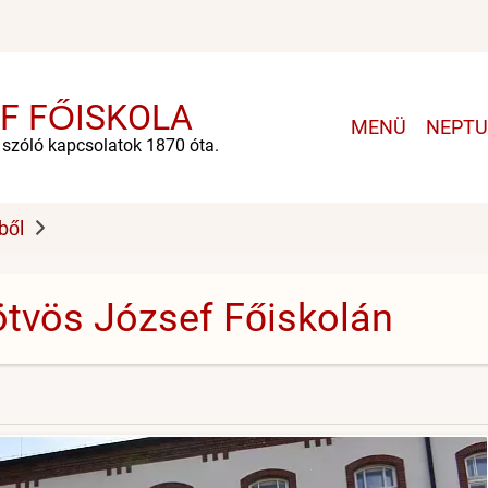
F FŐISKOLA
Main
MENÜ
NEPT
navigation
e szóló kapcsolatok 1870 óta.
ből
tvös József Főiskolán