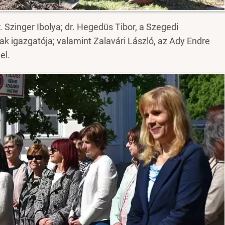
dr. Szinger Ibolya; dr. Hegedüs Tibor, a Szegedi
igazgatója; valamint Zalavári László, az Ady Endre
 el.