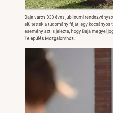
Baja város 330 éves jubileumi rendezvénys
elültették a tudomány fáját, egy kocsányos 
esemény azt is jelezte, hogy Baja megyei j
Település Mozgalomhoz.
Image