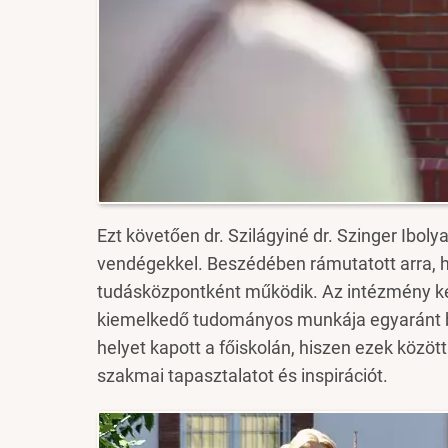
Ezt követően dr. Szilágyiné dr. Szinger Iboly
vendégekkel. Beszédében rámutatott arra, h
tudásközpontként működik. Az intézmény ké
kiemelkedő tudományos munkája egyaránt bi
helyet kapott a főiskolán, hiszen ezek közö
szakmai tapasztalatot és inspirációt.
Image