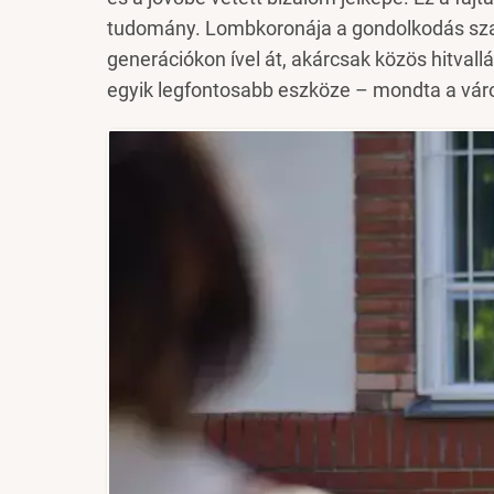
tudomány. Lombkoronája a gondolkodás szaba
generációkon ível át, akárcsak közös hitvall
egyik legfontosabb eszköze – mondta a vár
Image