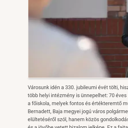
Városunk idén a 330. jubileumi évét tölti, 
több helyi intézmény is ünnepelhet: 70 éves
a főiskola, melyek fontos és értékteremtő m
Bernadett, Baja megyei jogú város polgárm
elültetéséről szól, hanem közös gondolkodást 
és a jövőbe vetett bizalom jelképe. Ez a faj