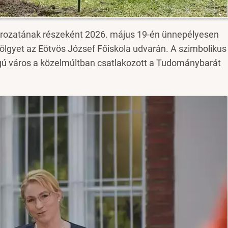
orozatának részeként 2026. május 19-én ünnepélyesen
tölgyet az Eötvös József Főiskola udvarán. A szimbolikus
ogú város a közelmúltban csatlakozott a Tudománybarát