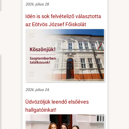
2026. július 28.
Idén is sok felvételiző választotta
az Eötvös József Főiskolát
2026. július 24.
Üdvözöljük leendő elsőéves
hallgatóinkat!