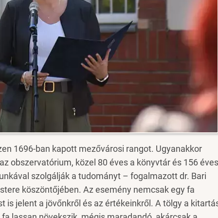
hiszen 1696-ban kapott mezővárosi rangot. Ugyanakkor
 az obszervatórium, közel 80 éves a könyvtár és 156 éve
unkával szolgálják a tudományt – fogalmazott dr. Bari
estere köszöntőjében. Az esemény nemcsak egy fa
is jelent a jövőnkről és az értékeinkről. A tölgy a kitartá
ta fa lassan növekszik, mégis maradandó, akárcsak a