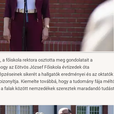
a, a főiskola rektora osztotta meg gondolatait a
ogy az Eötvös József Főiskola évtizedek óta
pzéseinek sikerét a hallgatók eredményei és az oktatók
zonyítja. Kiemelte továbbá, hogy a tudomány fája mélt
tt a falak között nemzedékek szereztek maradandó tudást