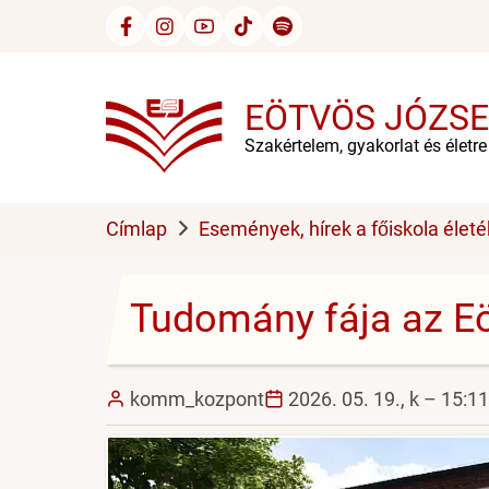
Ugrás
a
tartalomra
EÖTVÖS JÓZSE
Szakértelem, gyakorlat és életr
Címlap
Események, hírek a főiskola életé
Tudomány fája az Eö
komm_kozpont
2026. 05. 19., k – 15:11