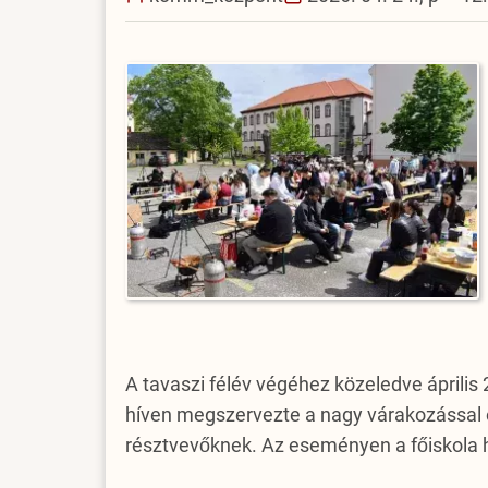
A tavaszi félév végéhez közeledve áprili
híven megszervezte a nagy várakozással ö
résztvevőknek. Az eseményen a főiskola h