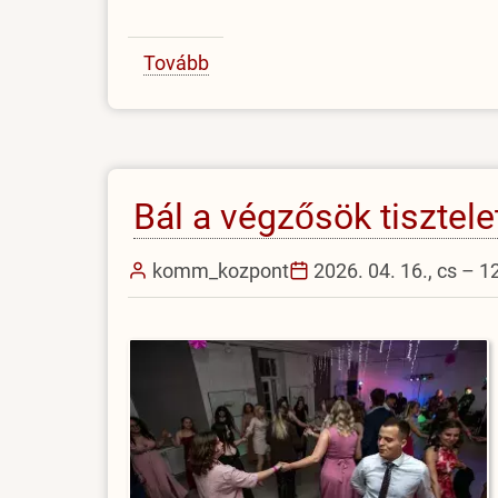
Tovább
(Hallgatói
nap:
közösségben
az
erő)
Bál a végzősök tisztele
komm_kozpont
2026. 04. 16., cs – 1