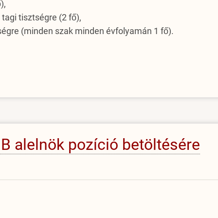
),
agi tisztségre (2 fő),
tségre (minden szak minden évfolyamán 1 fő).
B alelnök pozíció betöltésére