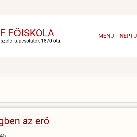
F FŐISKOLA
Main
MENÜ
NEPT
e szóló kapcsolatok 1870 óta.
navigatio
gben az erő
:45