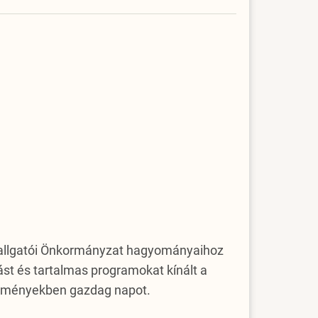
A Hallgatói Önkormányzat hagyományaihoz
st és tartalmas programokat kínált a
y élményekben gazdag napot.