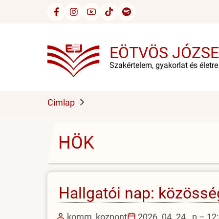
Ugrás
a
tartalomra
EÖTVÖS JÓZSE
Szakértelem, gyakorlat és életr
Címlap
HÖK
Hallgatói nap: közössé
komm_kozpont
2026. 04. 24., p – 12