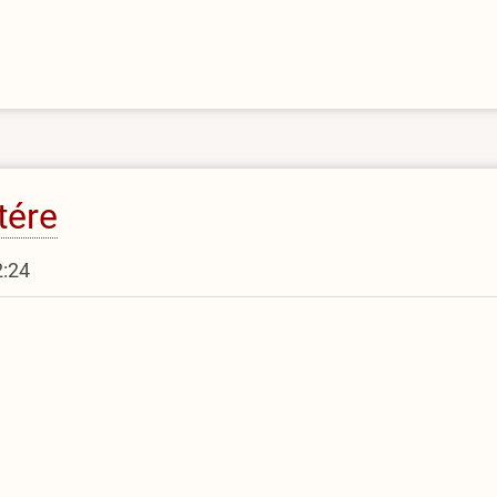
tére
2:24