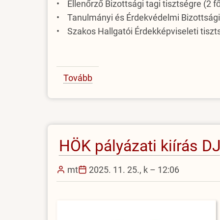
• Ellenőrző Bizottsági tagi tisztségre (2 fő
• Tanulmányi és Érdekvédelmi Bizottsági t
• Szakos Hallgatói Érdekképviseleti tisz
Tovább
(Az
EJF
Hallgatói
Önkormányzatának
pályázati
HÖK pályázati kiírás DJ
kiírásai)
mt
2025. 11. 25., k – 12:06