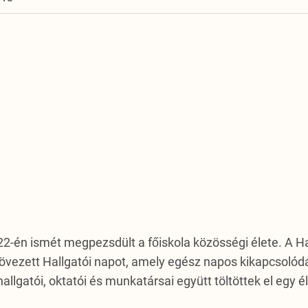
s 22-én ismét megpezsdült a főiskola közösségi élete. 
vezett Hallgatói napot, amely egész napos kikapcsolódá
allgatói, oktatói és munkatársai együtt töltöttek el eg