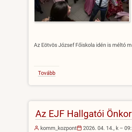
Az Eötvös József Főiskola idén is méltó m
Tovább
(Bál
a
végzősök
tiszteletére)
Az EJF Hallgatói Önkor
komm_kozpont
2026. 04. 14., k – 09