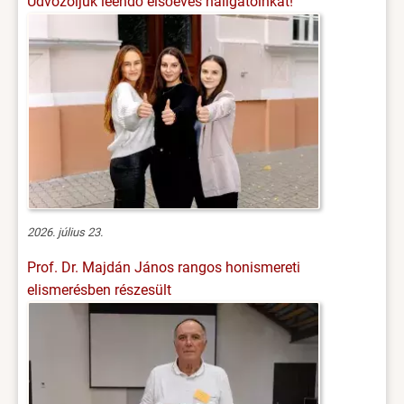
Üdvözöljük leendő elsőéves hallgatóinkat!
2026. július 23.
Prof. Dr. Majdán János rangos honismereti
elismerésben részesült