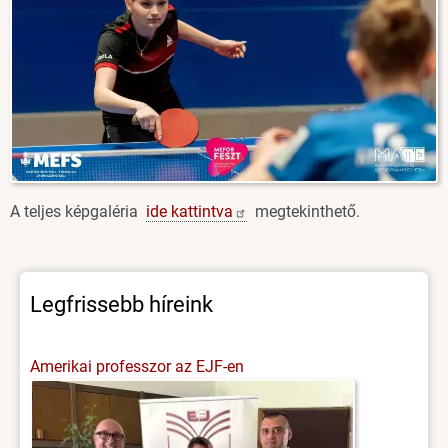
A teljes képgaléria
ide
kattintva
megtekinthető.
Legfrissebb híreink
Amerikai professzor az EJF-en