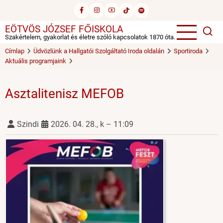
Ugrás
a
EÖTVÖS JÓZSEF FŐISKOLA
tartalomra
Szakértelem, gyakorlat és életre szóló kapcsolatok 1870 óta.
Címlap
Üdvözlünk a Hallgatói Szolgáltató Iroda oldalán
Sportiroda
Aktuális programjaink
Asztalitenisz MEFOB
Szindi
2026. 04. 28., k – 11:09