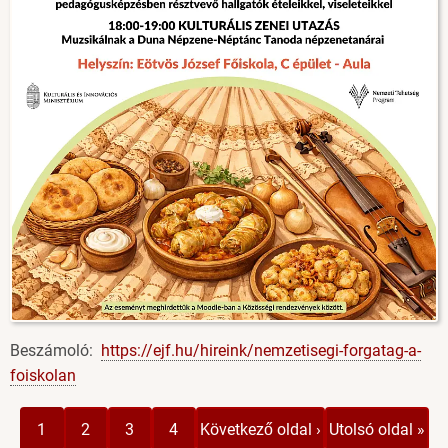
Beszámoló:
https://ejf.hu/hireink/nemzetisegi-forgatag-a-
foiskolan
Oldalszámozás
Jelenlegi
Page
Page
Page
Következő
Utolsó
1
2
3
4
Következő oldal ›
Utolsó oldal »
oldal
oldal
oldal