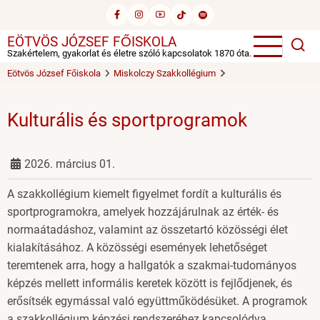
Ugrás
a
EÖTVÖS JÓZSEF FŐISKOLA
tartalomra
Szakértelem, gyakorlat és életre szóló kapcsolatok 1870 óta.
Eötvös József Főiskola
Miskolczy Szakkollégium
Kulturális és sportprogramok
2026. március 01.
A szakkollégium kiemelt figyelmet fordít a kulturális és
sportprogramokra, amelyek hozzájárulnak az érték- és
normaátadáshoz, valamint az összetartó közösségi élet
kialakításához. A közösségi események lehetőséget
teremtenek arra, hogy a hallgatók a szakmai-tudományos
képzés mellett informális keretek között is fejlődjenek, és
erősítsék egymással való együttműködésüket. A programok
a szakkollégium képzési rendszeréhez kapcsolódva