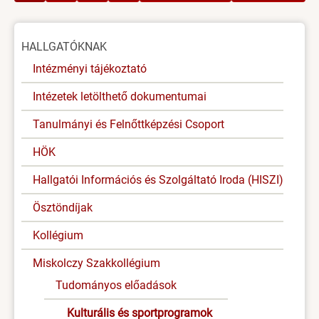
Oldal
HALLGATÓKNAK
menü
Intézményi tájékoztató
Intézetek letölthető dokumentumai
Tanulmányi és Felnőttképzési Csoport
HÖK
Hallgatói Információs és Szolgáltató Iroda (HISZI)
Ösztöndíjak
Kollégium
Miskolczy Szakkollégium
Tudományos előadások
Kulturális és sportprogramok