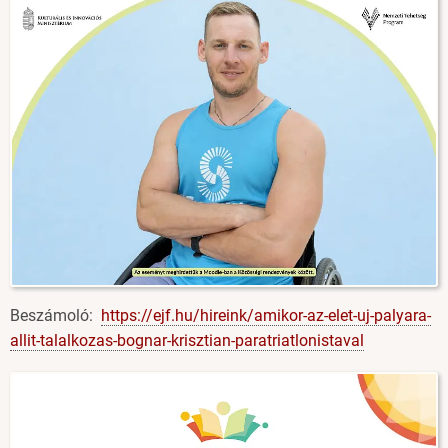
Beszámoló:
https://ejf.hu/hireink/amikor-az-elet-uj-palyara-
allit-talalkozas-bognar-krisztian-paratriatlonistaval