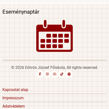
Eseménynaptár
Image
© 2026 Eötvös József Főiskola, All rights reserved.
Footer
Kapcsolat alap
menu
Impresszum
Adatvédelem