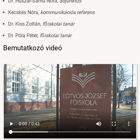
Dr. Huszár-Samu Nóra,
adjunktus
Kecskés Nóra,
kommunikációs referens
Dr. Kiss Zoltán,
főiskolai tanár
Dr. Póla Péter,
főiskolai tanár
Bemutatkozó videó