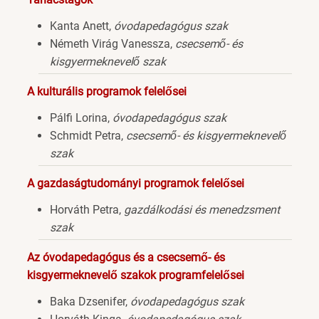
Kanta Anett,
óvodapedagógus szak
Németh Virág Vanessza,
csecsemő- és
kisgyermeknevelő szak
A kulturális programok felelősei
Pálfi Lorina,
óvodapedagógus szak
Schmidt Petra,
csecsemő- és kisgyermeknevelő
szak
A gazdaságtudományi programok felelősei
Horváth Petra,
gazdálkodási és menedzsment
szak
Az óvodapedagógus és a csecsemő- és
kisgyermeknevelő szakok programfelelősei
Baka Dzsenifer,
óvodapedagógus szak