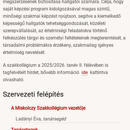
megszerzésének biztosítása hallgatói számára. Célja, hogy
saját képzési program kidolgozásával magas szintű,
minőségi szakmai képzést nyújtson, segítve a kiemelkedő
képességű hallgatók tehetséggondozását, közéleti
szerepvállalását, az értelmiségi feladatokra történő
felkészülés tárgyi és személyi feltételeinek megteremtését, a
társadalmi problémákra érzékeny, szakmailag igényes
értelmiség nevelését.
A szakkollégium a 2025/2026. tanév II. félévében is
tagfelvételt hirdet, bővebb információ
ide
kattintva
olvasható.
Szervezeti felépítés
A Miskolczy Szakkollégium vezetője
Ladányi Éva,
tanársegéd
Tanácstagok