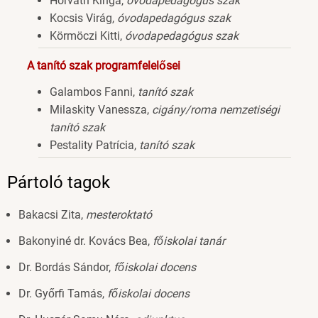
Horváth Kinga,
óvodapedagógus szak
Kocsis Virág,
óvodapedagógus szak
Körmöczi Kitti,
óvodapedagógus szak
A tanító szak programfelelősei
Galambos Fanni,
tanító szak
Milaskity Vanessza,
cigány/roma nemzetiségi
tanító szak
Pestality Patrícia,
tanító szak
Pártoló tagok
Bakacsi Zita,
mesteroktató
Bakonyiné dr. Kovács Bea,
főiskolai tanár
Dr. Bordás Sándor,
főiskolai docens
Dr. Győrfi Tamás,
főiskolai docens