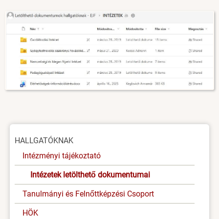
Image
Oldal
HALLGATÓKNAK
menü
Intézményi tájékoztató
Intézetek letölthető dokumentumai
Tanulmányi és Felnőttképzési Csoport
HÖK