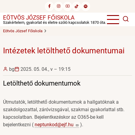
Ugrás
a
EÖTVÖS JÓZSEF FŐISKOLA
tartalomra
Szakértelem, gyakorlat és életre szóló kapcsolatok 1870 óta.
Eötvös József Főiskola
Intézetek letölthető dokumentumai
bg
2025. 05. 04., v – 19:15
Letölthető dokumentumok
Útmutatók, letölthető dokumentumok a hallgatóknak a
szakdolgozattal, záróvizsgával, szakmai gyakorlattal stb.
kapcsolatban. Bejelentkezéskor az O365-be kell
bejelentkezni (
neptunkod@ejf.hu
).