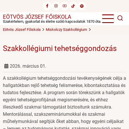
Ugrás
a
EÖTVÖS JÓZSEF FŐISKOLA
tartalomra
Szakértelem, gyakorlat és életre szóló kapcsolatok 1870 óta.
Eötvös József Főiskola
Miskolczy Szakkollégium
Szakkollégiumi tehetséggondozás
2026. március 01.
A szakkollégium tehetséggondozási tevékenységének célja a
hallgatókban rejlő tehetség felismerése, kibontakoztatása és
tudatos fejlesztése. A program során törekszünk a hallgatók
egyéni tehetségprofiljának megismerésére, és ehhez
illeszkedő szakmai támogatást biztosítunk számukra.
Mentorálással, szakszemináriumokkal és szakmai
műhelymunkával segítjük őket abban, hogy egyéni céljaikat
– legyen az tudományos kutatás, szakmai innováció vagy