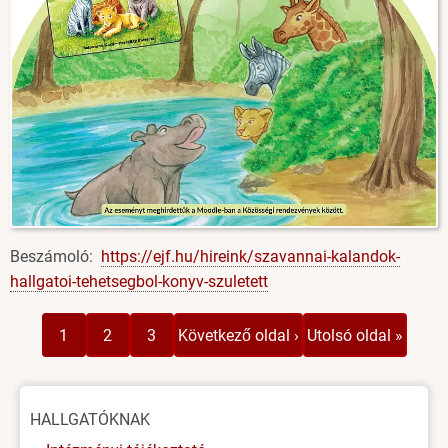
Beszámoló:
https://ejf.hu/hireink/szavannai-kalandok-
hallgatoi-tehetsegbol-konyv-szuletett
Oldalszámozás
Jelenlegi
Page
Page
Következő
Utolsó
1
2
3
Következő oldal ›
Utolsó oldal »
oldal
oldal
oldal
Oldal
HALLGATÓKNAK
menü