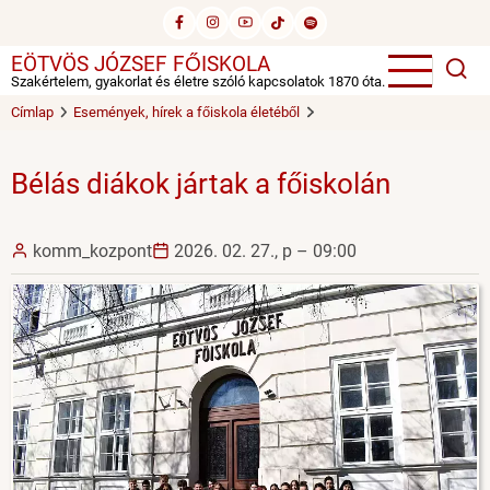
Ugrás
a
EÖTVÖS JÓZSEF FŐISKOLA
tartalomra
Szakértelem, gyakorlat és életre szóló kapcsolatok 1870 óta.
Címlap
Események, hírek a főiskola életéből
Bélás diákok jártak a főiskolán
komm_kozpont
2026. 02. 27., p – 09:00