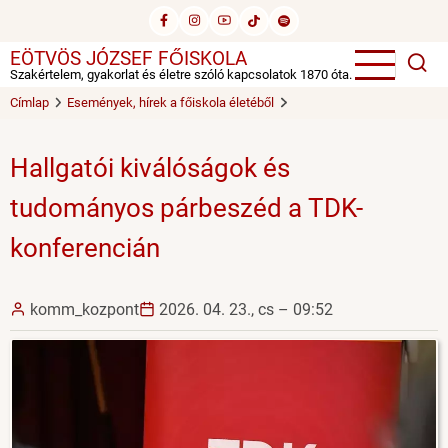
Ugrás
a
EÖTVÖS JÓZSEF FŐISKOLA
tartalomra
Szakértelem, gyakorlat és életre szóló kapcsolatok 1870 óta.
Címlap
Események, hírek a főiskola életéből
Hallgatói kiválóságok és
tudományos párbeszéd a TDK-
konferencián
komm_kozpont
2026. 04. 23., cs – 09:52