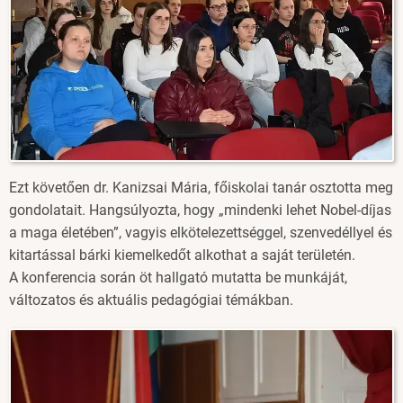
Ezt követően dr. Kanizsai Mária, főiskolai tanár osztotta meg
gondolatait. Hangsúlyozta, hogy „mindenki lehet Nobel-díjas
a maga életében”, vagyis elkötelezettséggel, szenvedéllyel és
kitartással bárki kiemelkedőt alkothat a saját területén.
A konferencia során öt hallgató mutatta be munkáját,
változatos és aktuális pedagógiai témákban.
Image