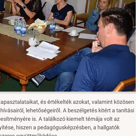
apasztalataikat, és értékelték azokat, valamint közösen
ívásairól, lehetőségeiről. A beszélgetés kitért a tanítási
esítményére is. A találkozó kiemelt témája volt az
lyítése, hiszen a pedagógusképzésben, a hallgatók
t szoros együttműködése.