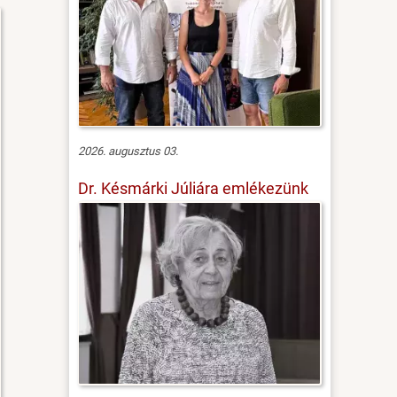
2026. augusztus 03.
Dr. Késmárki Júliára emlékezünk