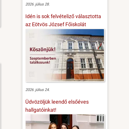
2026. július 28.
Idén is sok felvételiző választotta
az Eötvös József Főiskolát
2026. július 24.
Üdvözöljük leendő elsőéves
hallgatóinkat!