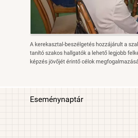
A kerekasztal-beszélgetés hozzájárult a sz
tanító szakos hallgatók a lehető legjobb fel
képzés jövőjét érintő célok megfogalmazás
Eseménynaptár