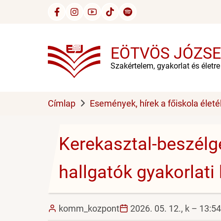
Ugrás
a
tartalomra
EÖTVÖS JÓZSE
Szakértelem, gyakorlat és életr
Címlap
Események, hírek a főiskola életé
Kerekasztal-beszélg
hallgatók gyakorlati
komm_kozpont
2026. 05. 12., k – 13:54