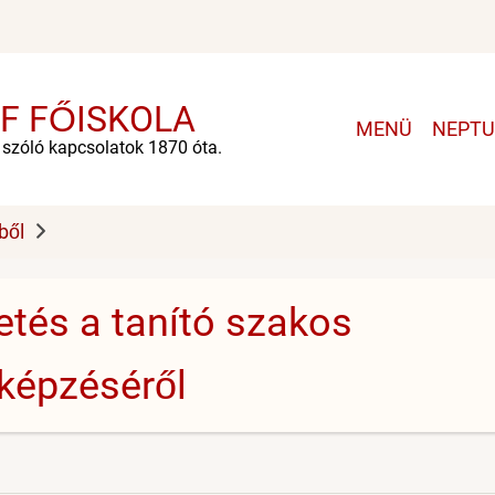
F FŐISKOLA
Main
MENÜ
NEPT
navigation
e szóló kapcsolatok 1870 óta.
ből
etés a tanító szakos
 képzéséről