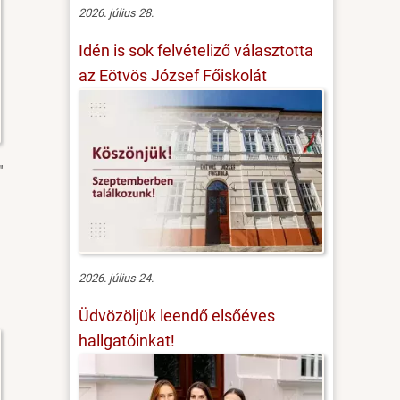
2026. július 28.
Idén is sok felvételiző választotta
az Eötvös József Főiskolát
"
2026. július 24.
Üdvözöljük leendő elsőéves
hallgatóinkat!