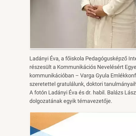
Ladányi Éva, a főiskola Pedagógusképző Inté
részesült a Kommunikációs Nevelésért Egyes
kommunikációban – Varga Gyula Emlékkonfe
szeretettel gratulálunk, doktori tanulmánya
A fotón Ladányi Éva és dr. habil. Balázs Lás
dolgozatának egyik témavezetője.
Image