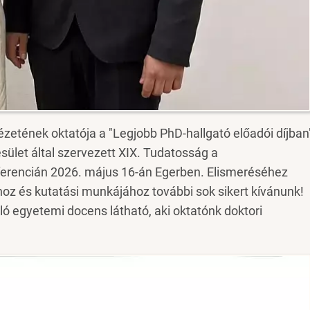
zetének oktatója a "Legjobb PhD-hallgató előadói díjban
ület által szervezett XIX. Tudatosság a
rencián 2026. május 16-án Egerben. Elismeréséhez
ihoz és kutatási munkájához további sok sikert kívánunk!
zló egyetemi docens látható, aki oktatónk doktori