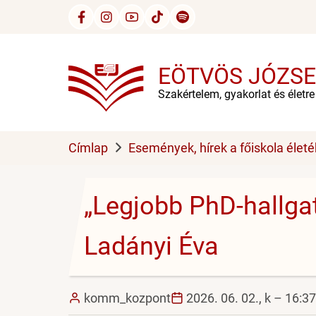
Ugrás
a
tartalomra
EÖTVÖS JÓZSE
Szakértelem, gyakorlat és életr
Címlap
Események, hírek a főiskola életé
„Legjobb PhD-hallgat
Ladányi Éva
komm_kozpont
2026. 06. 02., k – 16:37