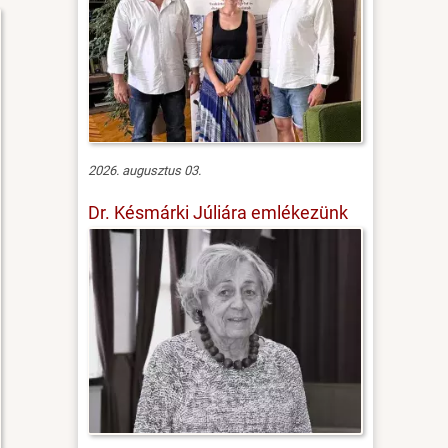
2026. augusztus 03.
Dr. Késmárki Júliára emlékezünk