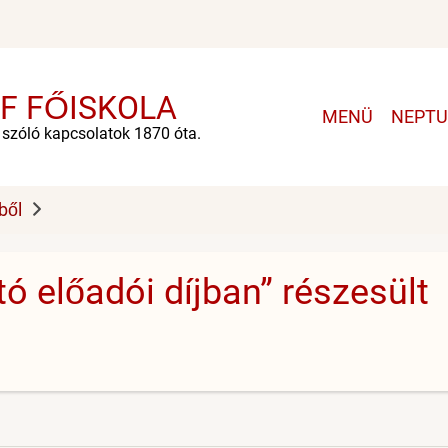
F FŐISKOLA
Main
MENÜ
NEPT
navigation
e szóló kapcsolatok 1870 óta.
ből
ó előadói díjban” részesült