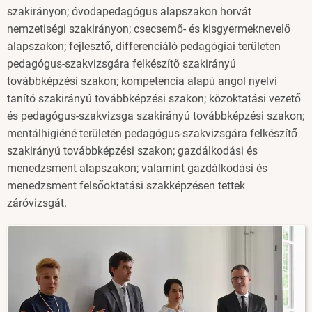
szakirányon; óvodapedagógus alapszakon horvát
nemzetiségi szakirányon; csecsemő- és kisgyermeknevelő
alapszakon; fejlesztő, differenciáló pedagógiai területen
pedagógus-szakvizsgára felkészítő szakirányú
továbbképzési szakon; kompetencia alapú angol nyelvi
tanító szakirányú továbbképzési szakon; közoktatási vezető
és pedagógus-szakvizsga szakirányú továbbképzési szakon;
mentálhigiéné területén pedagógus-szakvizsgára felkészítő
szakirányú továbbképzési szakon; gazdálkodási és
menedzsment alapszakon; valamint gazdálkodási és
menedzsment felsőoktatási szakképzésen tettek
záróvizsgát.
Image