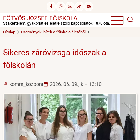
Ugrás
a
EÖTVÖS JÓZSEF FŐISKOLA
tartalomra
Szakértelem, gyakorlat és életre szóló kapcsolatok 1870 óta.
Címlap
Események, hírek a főiskola életéből
Sikeres záróvizsga-időszak a
főiskolán
komm_kozpont
2026. 06. 09., k – 13:10