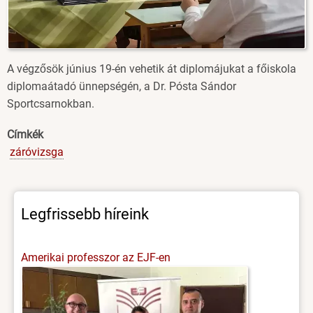
A végzősök június 19-én vehetik át diplomájukat a főiskola
diplomaátadó ünnepségén, a Dr. Pósta Sándor
Sportcsarnokban.
Címkék
záróvizsga
Legfrissebb híreink
Amerikai professzor az EJF-en