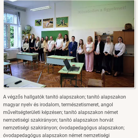
Image
A végzős hallgatók tanító alapszakon; tanító alapszakon
magyar nyelv és irodalom, természetismeret, angol
műveltségterületi képzésen; tanító alapszakon német
nemzetiségi szakirányon; tanító alapszakon horvát
nemzetiségi szakirányon; óvodapedagógus alapszakon;
óvodapedagógus alapszakon német nemzetiségi