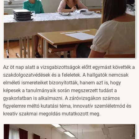
Az öt nap alatt a vizsgabizottságok előtt egymást követték a
szakdolgozatvédések és a feleletek. A hallgatók nemcsak
elméleti ismereteiket bizonyították, hanem azt is, hogy
képesek a tanulmányaik során megszerzett tudást a
gyakorlatban is alkalmazni. A záróvizsgákon számos
figyelemre méltó kutatási téma, innovatív szemléletmód és
kreatív szakmai megoldás mutatkozott meg.
Image