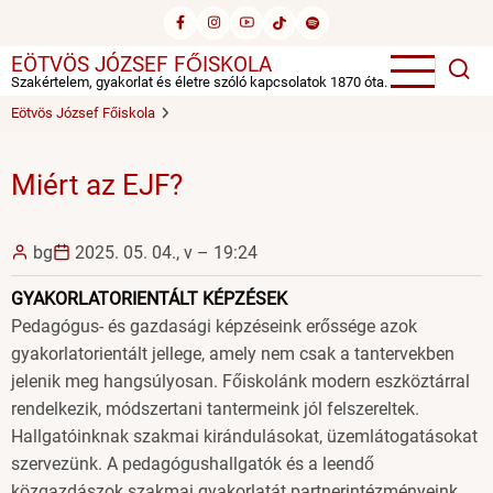
Ugrás
a
EÖTVÖS JÓZSEF FŐISKOLA
tartalomra
Szakértelem, gyakorlat és életre szóló kapcsolatok 1870 óta.
Eötvös József Főiskola
Miért az EJF?
bg
2025. 05. 04., v – 19:24
GYAKORLATORIENTÁLT KÉPZÉSEK
Pedagógus- és gazdasági képzéseink erőssége azok
gyakorlatorientált jellege, amely nem csak a tantervekben
jelenik meg hangsúlyosan. Főiskolánk modern eszköztárral
rendelkezik, módszertani tantermeink jól felszereltek.
Hallgatóinknak szakmai kirándulásokat, üzemlátogatásokat
szervezünk. A pedagógushallgatók és a leendő
közgazdászok szakmai gyakorlatát partnerintézményeink