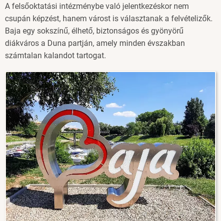
A felsőoktatási intézménybe való jelentkezéskor nem
csupán képzést, hanem várost is választanak a felvételizők.
Baja egy sokszínű, élhető, biztonságos és gyönyörű
diákváros a Duna partján, amely minden évszakban
számtalan kalandot tartogat.
Image