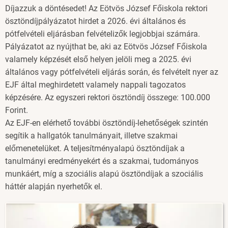
Díjazzuk a döntésedet! Az Eötvös József Főiskola rektori
ösztöndíjpályázatot hirdet a 2026. évi általános és
pótfelvételi eljárásban felvételizők legjobbjai számára.
Pályázatot az nyújthat be, aki az Eötvös József Főiskola
valamely képzését első helyen jelöli meg a 2025. évi
általános vagy pótfelvételi eljárás során, és felvételt nyer az
EJF által meghirdetett valamely nappali tagozatos
képzésére. Az egyszeri rektori ösztöndíj összege: 100.000
Forint.
Az EJF-en elérhető további ösztöndíj-lehetőségek szintén
segítik a hallgatók tanulmányait, illetve szakmai
előmenetelüket. A teljesítményalapú ösztöndíjak a
tanulmányi eredményekért és a szakmai, tudományos
munkáért, míg a szociális alapú ösztöndíjak a szociális
háttér alapján nyerhetők el.
Image