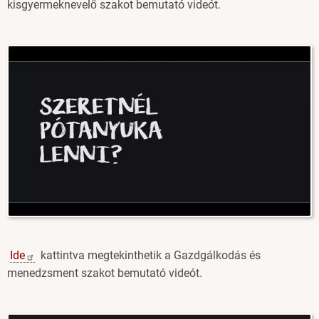
kisgyermeknevelő szakot bemutató videót.
Image
Ide
kattintva megtekinthetik a Gazdgálkodás és
menedzsment szakot bemutató videót.