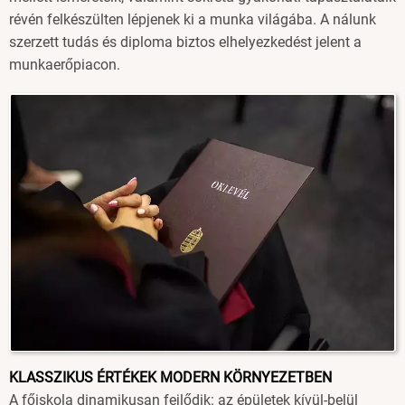
révén felkészülten lépjenek ki a munka világába. A nálunk
szerzett tudás és diploma biztos elhelyezkedést jelent a
munkaerőpiacon.
Image
KLASSZIKUS ÉRTÉKEK MODERN KÖRNYEZETBEN
A főiskola dinamikusan fejlődik: az épületek kívül-belül