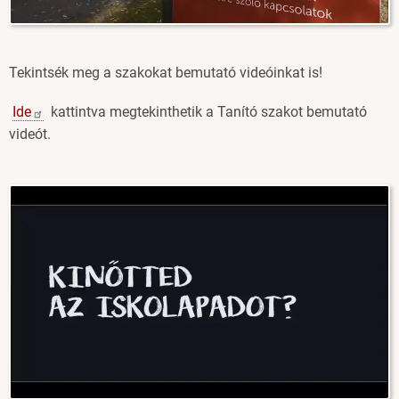
Tekintsék meg a szakokat bemutató videóinkat is!
Ide
kattintva megtekinthetik a Tanító szakot bemutató
videót.
Image