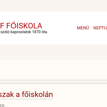
F FŐISKOLA
Main
MENÜ
NEPT
e szóló kapcsolatok 1870 óta.
navigatio
szak a főiskolán
:10