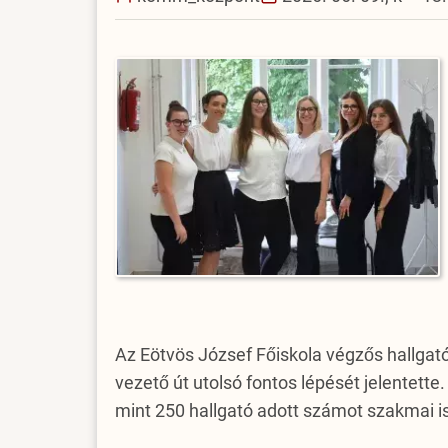
Az Eötvös József Főiskola végzős hallgató
vezető út utolsó fontos lépését jelentett
mint 250 hallgató adott számot szakmai is