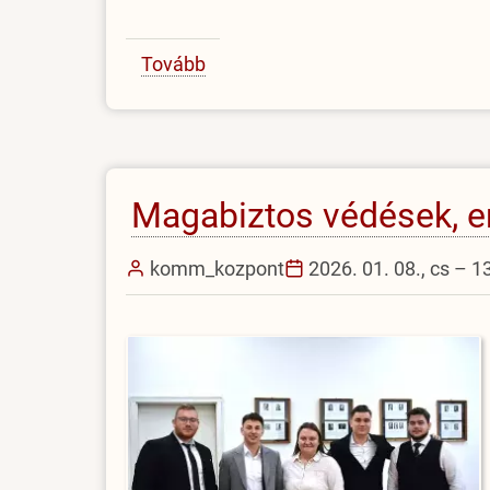
Tovább
(Sikeres
záróvizsga-
időszak
a
főiskolán)
Magabiztos védések, e
komm_kozpont
2026. 01. 08., cs – 1