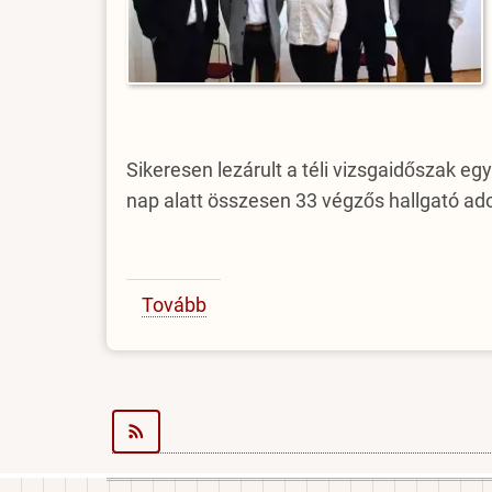
Sikeresen lezárult a téli vizsgaidőszak e
nap alatt összesen 33 végzős hallgató ad
Tovább
(Magabiztos
védések,
eredményes
feleletek)