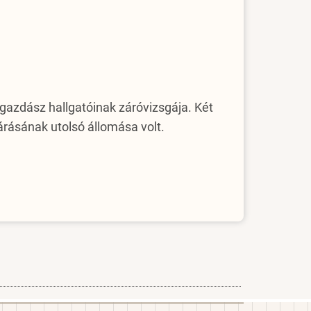
zgazdász hallgatóinak záróvizsgája. Két
árásának utolsó állomása volt.