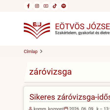
Ugrás
a
tartalomra
EÖTVÖS JÓZSE
Szakértelem, gyakorlat és életr
Címlap
záróvizsga
Sikeres záróvizsga-idő
komm_kozpont
2026. 06. 09., k – 13