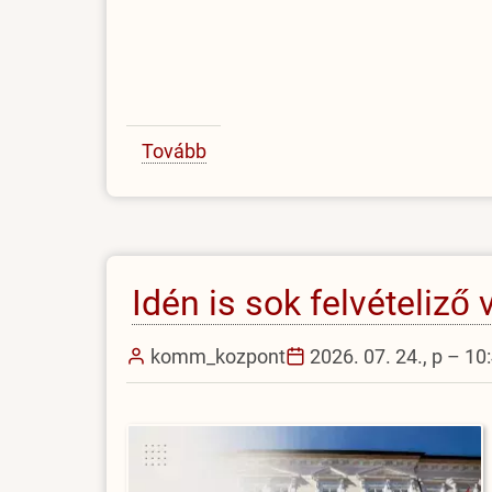
Tovább
(Dr.
Késmárki
Júliára
emlékezünk)
Idén is sok felvételiző
komm_kozpont
2026. 07. 24., p – 10