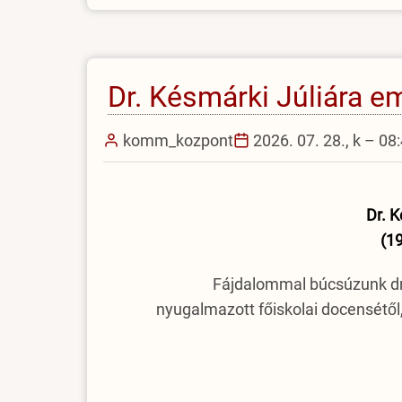
az
EJF-
en)
Dr. Késmárki Júliára 
komm_kozpont
2026. 07. 28., k – 08
Dr. K
(1
Fájdalommal búcsúzunk dr.
nyugalmazott főiskolai docensétől