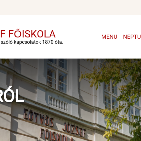
F FŐISKOLA
Main
MENÜ
NEPT
e szóló kapcsolatok 1870 óta.
navigatio
RÓL