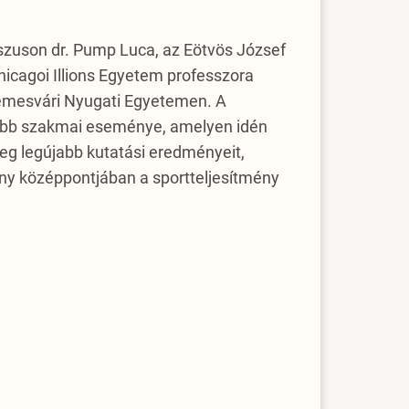
szuson dr. Pump Luca, az Eötvös József
hicagoi Illions Egyetem professzora
Temesvári Nyugati Egyetemen. A
ősebb szakmai eseménye, amelyen idén
eg legújabb kutatási eredményeit,
ény középpontjában a sportteljesítmény