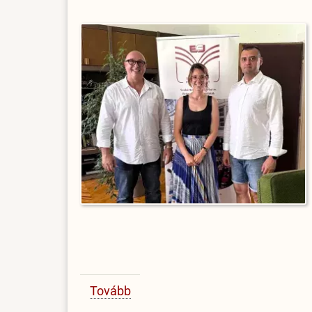
Tovább
(Amerikai
professzor