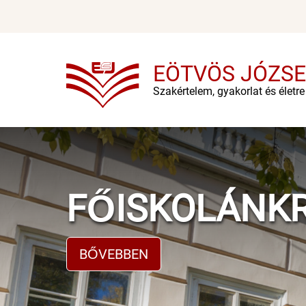
Ugrás
a
tartalomra
EÖTVÖS JÓZSE
Szakértelem, gyakorlat és életr
FŐISKOLÁNK
BŐVEBBEN