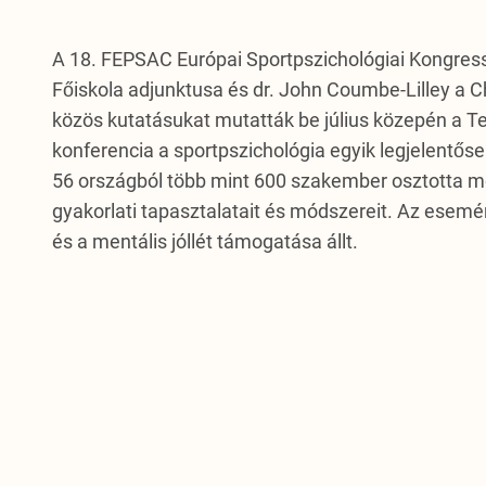
A 18. FEPSAC Európai Sportpszichológiai Kongres
Főiskola adjunktusa és dr. John Coumbe-Lilley a C
közös kutatásukat mutatták be július közepén a 
konferencia a sportpszichológia egyik legjelent
56 országból több mint 600 szakember osztotta m
gyakorlati tapasztalatait és módszereit. Az esem
és a mentális jóllét támogatása állt.