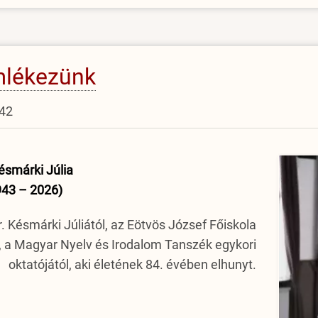
emlékezünk
:42
ésmárki Júlia
943 – 2026)
 Késmárki Júliától, az Eötvös József Főiskola
, a Magyar Nyelv és Irodalom Tanszék egykori
oktatójától, aki életének 84. évében elhunyt.