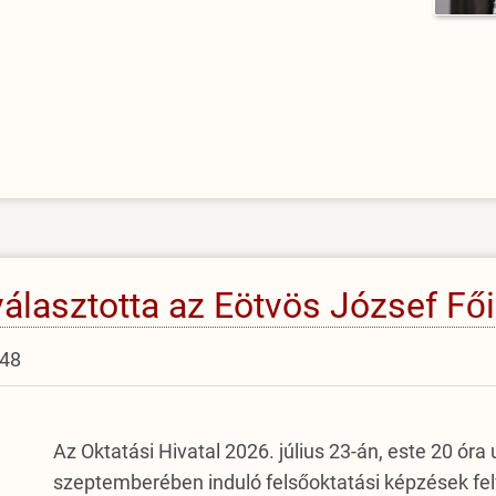
 választotta az Eötvös József Fő
:48
Az Oktatási Hivatal 2026. július 23-án, este 20 ór
szeptemberében induló felsőoktatási képzések felv