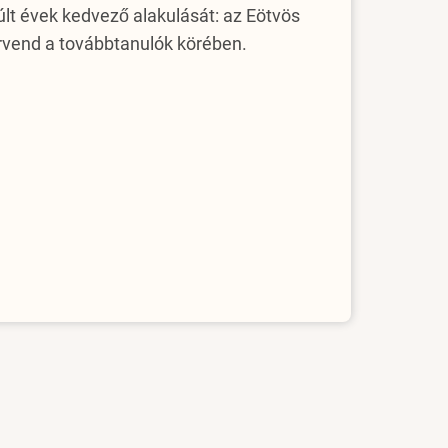
últ évek kedvező alakulását: az Eötvös
örvend a továbbtanulók körében.