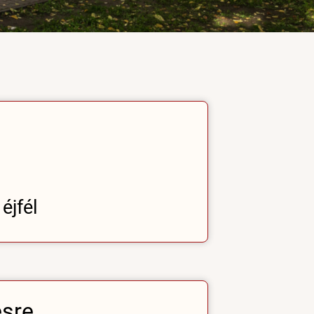
éjfél
ésre