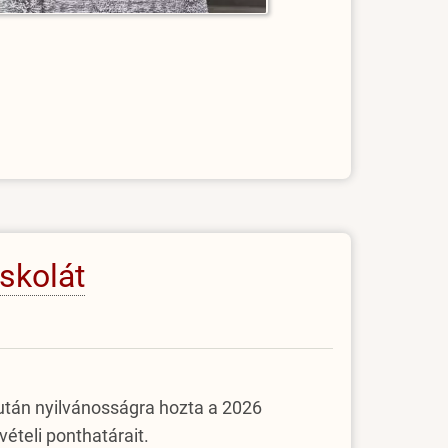
iskolát
a után nyilvánosságra hozta a 2026
ételi ponthatárait.