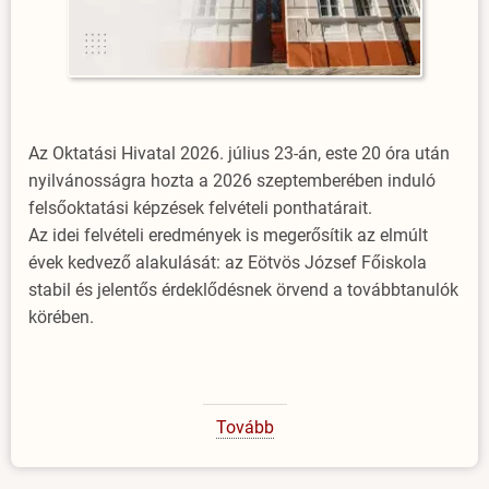
Az Oktatási Hivatal 2026. július 23-án, este 20 óra után
nyilvánosságra hozta a 2026 szeptemberében induló
felsőoktatási képzések felvételi ponthatárait.
Az idei felvételi eredmények is megerősítik az elmúlt
évek kedvező alakulását: az Eötvös József Főiskola
stabil és jelentős érdeklődésnek örvend a továbbtanulók
körében.
Tovább
(Idén
is
sok