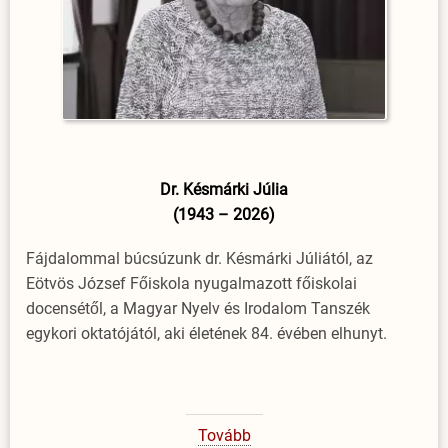
Dr. Késmárki Júlia
(1943 – 2026)
Fájdalommal búcsúzunk dr. Késmárki Júliától, az
Eötvös József Főiskola nyugalmazott főiskolai
docensétől, a Magyar Nyelv és Irodalom Tanszék
egykori oktatójától, aki életének 84. évében elhunyt.
Tovább
(Dr.