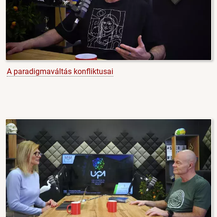
A paradigmaváltás konfliktusai