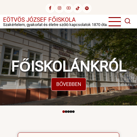
Ugrás
a
tartalomra
EÖTVÖS JÓZSEF FŐISKOLA
Szakértelem, gyakorlat és életre szóló kapcsolatok 1870 óta.
FŐISKOLÁNKRÓL
BŐVEBBEN