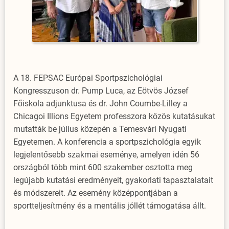
A 18. FEPSAC Európai Sportpszichológiai
Kongresszuson dr. Pump Luca, az Eötvös József
Főiskola adjunktusa és dr. John Coumbe-Lilley a
Chicagoi Illions Egyetem professzora közös kutatásukat
mutatták be július közepén a Temesvári Nyugati
Egyetemen. A konferencia a sportpszichológia egyik
legjelentősebb szakmai eseménye, amelyen idén 56
országból több mint 600 szakember osztotta meg
legújabb kutatási eredményeit, gyakorlati tapasztalatait
és módszereit. Az esemény középpontjában a
sportteljesítmény és a mentális jóllét támogatása állt.