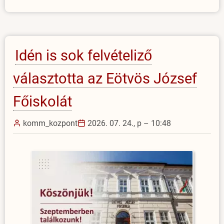
Késmárki
Júliára
emlékezünk)
Idén is sok felvételiző
választotta az Eötvös József
Főiskolát
komm_kozpont
2026. 07. 24., p – 10:48