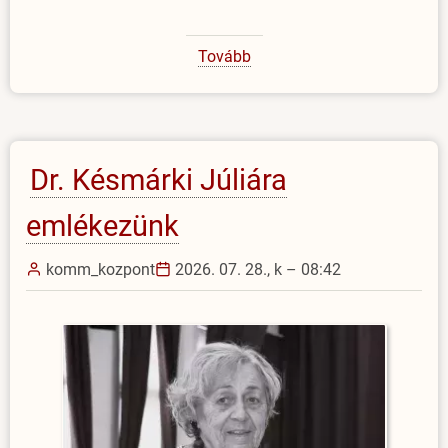
Tovább
(Amerikai
professzor
az
EJF-
en)
Dr. Késmárki Júliára
emlékezünk
komm_kozpont
2026. 07. 28., k – 08:42