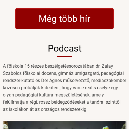
felvételiző
választotta
Még több hír
az
Eötvös
József
Főiskolát)
Podcast
A főiskola 15 részes beszélgetéssorozatában dr. Zalay
Szabolcs főiskolai docens, gimnáziumigazgató, pedagógiai
rendszer-kutató és Dér Ágnes műsorvezető, médiaszakember
közösen próbálják kideríteni, hogy van-e reális esélye egy
olyan pedagógiai kultúra megszületésének, amely
felülírhatja a régi, rossz beidegződéseket a tanórai szinttől
az iskolákon át az országos rendszerekig.