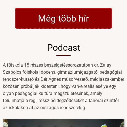
felvételiző
választotta
Még több hír
az
Eötvös
József
Főiskolát)
Podcast
A főiskola 15 részes beszélgetéssorozatában dr. Zalay
Szabolcs főiskolai docens, gimnáziumigazgató, pedagógiai
rendszer-kutató és Dér Ágnes műsorvezető, médiaszakember
közösen próbálják kideríteni, hogy van-e reális esélye egy
olyan pedagógiai kultúra megszületésének, amely
felülírhatja a régi, rossz beidegződéseket a tanórai szinttől
az iskolákon át az országos rendszerekig.