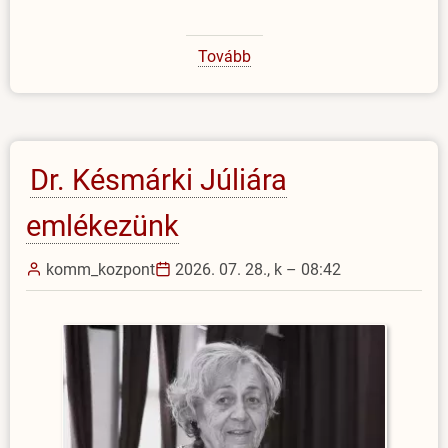
Tovább
(Amerikai
professzor
az
EJF-
en)
Dr. Késmárki Júliára
emlékezünk
komm_kozpont
2026. 07. 28., k – 08:42