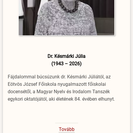
Dr. Késmárki Júlia
(1943 – 2026)
Fájdalommal búcsúzunk dr. Késmárki Júliától, az
Eötvös József Főiskola nyugalmazott főiskolai
docensétől, a Magyar Nyelv és Irodalom Tanszék
egykori oktatójától, aki életének 84. évében elhunyt.
Tovább
(Dr.