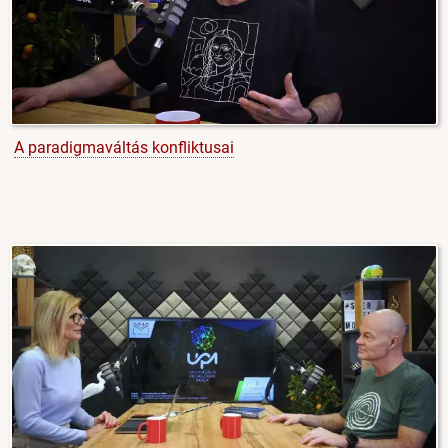
A paradigmaváltás konfliktusai