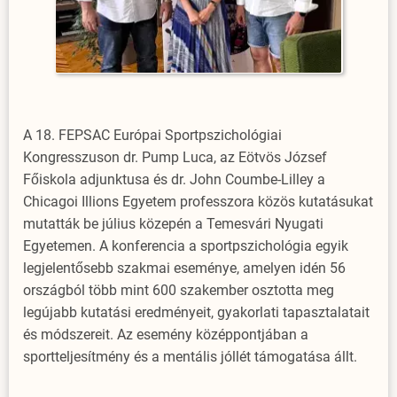
A 18. FEPSAC Európai Sportpszichológiai
Kongresszuson dr. Pump Luca, az Eötvös József
Főiskola adjunktusa és dr. John Coumbe-Lilley a
Chicagoi Illions Egyetem professzora közös kutatásukat
mutatták be július közepén a Temesvári Nyugati
Egyetemen. A konferencia a sportpszichológia egyik
legjelentősebb szakmai eseménye, amelyen idén 56
országból több mint 600 szakember osztotta meg
legújabb kutatási eredményeit, gyakorlati tapasztalatait
és módszereit. Az esemény középpontjában a
sportteljesítmény és a mentális jóllét támogatása állt.