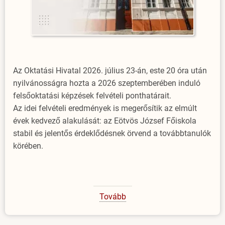
Az Oktatási Hivatal 2026. július 23-án, este 20 óra után
nyilvánosságra hozta a 2026 szeptemberében induló
felsőoktatási képzések felvételi ponthatárait.
Az idei felvételi eredmények is megerősítik az elmúlt
évek kedvező alakulását: az Eötvös József Főiskola
stabil és jelentős érdeklődésnek örvend a továbbtanulók
körében.
Tovább
(Idén
is
sok