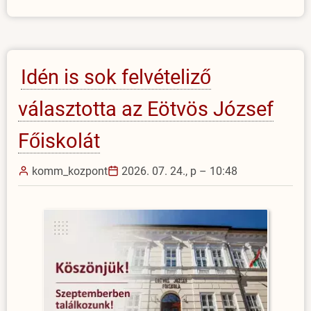
Késmárki
Júliára
emlékezünk)
Idén is sok felvételiző
választotta az Eötvös József
Főiskolát
komm_kozpont
2026. 07. 24., p – 10:48