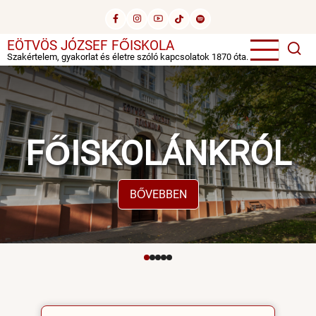
Ugrás
a
tartalomra
EÖTVÖS JÓZSEF FŐISKOLA
Szakértelem, gyakorlat és életre szóló kapcsolatok 1870 óta.
FŐISKOLÁNKRÓL
BŐVEBBEN