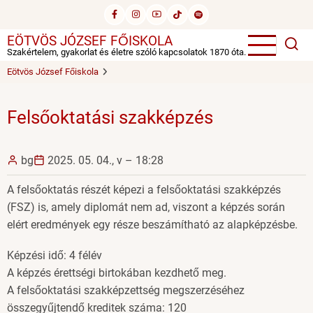
Ugrás
a
EÖTVÖS JÓZSEF FŐISKOLA
tartalomra
Szakértelem, gyakorlat és életre szóló kapcsolatok 1870 óta.
Eötvös József Főiskola
Felsőoktatási szakképzés
bg
2025. 05. 04., v – 18:28
A felsőoktatás részét képezi a felsőoktatási szakképzés
(FSZ) is, amely diplomát nem ad, viszont a képzés során
elért eredmények egy része beszámítható az alapképzésbe.
Képzési idő: 4 félév
A képzés érettségi birtokában kezdhető meg.
A felsőoktatási szakképzettség megszerzéséhez
összegyűjtendő kreditek száma: 120