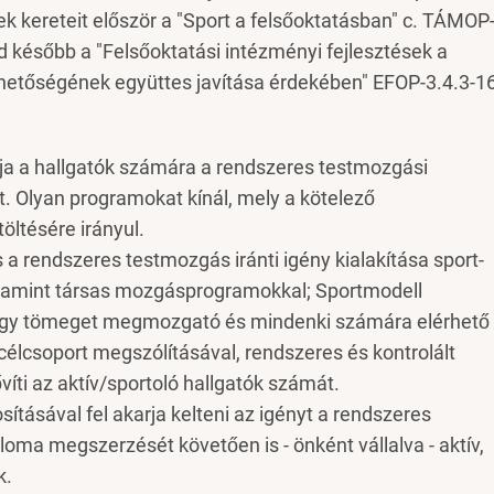
 kereteit először a "Sport a felsőoktatásban" c. TÁMOP
később a "Felsőoktatási intézményi fejlesztések a
hetőségének együttes javítása érdekében" EFOP-3.4.3-1
álja a hallgatók számára a rendszeres testmozgási
t. Olyan programokat kínál, mely a kötelező
öltésére irányul.
 a rendszeres testmozgás iránti igény kialakítása sport-
alamint társas mozgásprogramokkal; Sportmodell
nagy tömeget megmozgató és mindenki számára elérhető
élcsoport megszólításával, rendszeres és kontrolált
víti az aktív/sportoló hallgatók számát.
osításával fel akarja kelteni az igényt a rendszeres
loma megszerzését követően is - önként vállalva - aktív,
k.