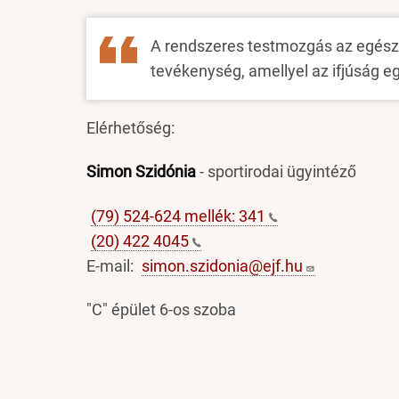
A rendszeres testmozgás az egés
tevékenység, amellyel az ifjúság e
Elérhetőség:
Simon Szidónia
- sportirodai ügyintéző
(79) 524-624 mellék:
341
(20) 422
4045
E-mail:
simon.szidonia@ejf.hu
"C" épület 6-os szoba