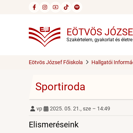
Ugrás
a
tartalomra
EÖTVÖS JÓZSE
Szakértelem, gyakorlat és életr
Eötvös József Főiskola
Hallgatói Informá
Sportiroda
vp
2025. 05. 21., sze – 14:49
Elismeréseink