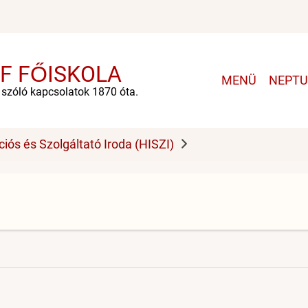
F FŐISKOLA
Main
MENÜ
NEPT
navigation
e szóló kapcsolatok 1870 óta.
ciós és Szolgáltató Iroda (HISZI)