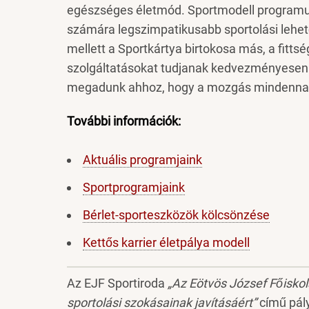
egészséges életmód. Sportmodell programun
számára legszimpatikusabb sportolási lehető
mellett a Sportkártya birtokosa más, a fit
szolgáltatásokat tudjanak kedvezményesen i
megadunk ahhoz, hogy a mozgás mindennapj
További információk:
Aktuális programjaink
Sportprogramjaink
Bérlet-sporteszközök kölcsönzése
Kettős karrier életpálya modell
Az EJF Sportiroda
„Az Eötvös József Főiskola
sportolási szokásainak javításáért”
című pál