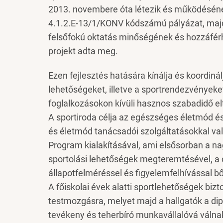
2013. novembere óta létezik és működésének
4.1.2.E-13/1/KONV kódszámú pályázat, majd 
felsőfokú oktatás minőségének és hozzáfér
projekt adta meg.
Ezen fejlesztés hatására kínálja és koordin
lehetőségeket, illetve a sportrendezvényeke
foglalkozásokon kívüli hasznos szabadidő elt
A sportiroda célja az egészséges életmód és
és életmód tanácsadói szolgáltatásokkal v
Program kialakításával, ami elsősorban a 
sportolási lehetőségek megteremtésével, a c
állapotfelméréssel és figyelemfelhívással bő
A főiskolai évek alatti sportlehetőségek bizt
testmozgásra, melyet majd a hallgatók a dip
tevékeny és teherbíró munkavállalóvá válna