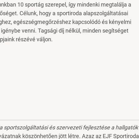
kban 10 sportág szerepel, így mindenki megtalálja a
séget. Célunk, hogy a sportiroda alapszolgáltatásai
tséghez, egészségmegőrzéshez kapcsolódó és kényelmi
génybe venni. Tagsági díj nélkül, minden segítséget
aink részévé váljon.
 sportszolgáltatási és szervezeti fejlesztése a hallgatók
yázatnak köszönhetően jött létre. Azaz az EJF Sportiroda