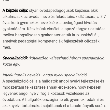
A képzés célja:
olyan óvodapedagógusok képzése, akik
alkalmasak az óvodai nevelés feladatainak ellátására, a 3-7
éves korú gyermekek nevelésére, a pedagógusi hivatás
gyakorlására. Képzésünk elméleti alapozó tárgyak oktatása
mellett hangsúlyosan gyakorlatorientált kurzusokból áll,
amelyek pedagógiai kompetenciák fejlesztését célozzák
meg.
Specializációk
(kötelezően válaszható három specializáció
közül egy)
Interkulturális nevelés - angol nyelv specializáció
A specializáció célja a hallgatók angol nyelvi fejlesztése és
módszertani felkészítése annak érdekében, hogy képesek
legyenek angol nyelvi foglalkozások vezetésére az
óvodában. A hallgatók országismereti, gyermekirodalmi és
szaknyelvi tartalmakat sajátítanak el a tanulmányaik során,