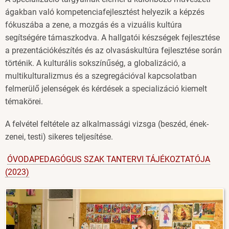
ágakban való kompetenciafejlesztést helyezik a képzés
fókuszába a zene, a mozgás és a vizuális kultúra
segítségére támaszkodva. A hallgatói készségek fejlesztése
a prezentációkészítés és az olvasáskultúra fejlesztése során
történik. A kulturális sokszínűség, a globalizáció, a
multikulturalizmus és a szegregációval kapcsolatban
felmerülő jelenségek és kérdések a specializáció kiemelt
témakörei.
A felvétel feltétele az alkalmassági vizsga (beszéd, ének-
zenei, testi) sikeres teljesítése.
ÓVODAPEDAGÓGUS SZAK TANTERVI TÁJÉKOZTATÓJA
(2023)
Image