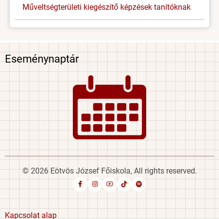
Műveltségterületi kiegészítő képzések tanítóknak
Eseménynaptár
Image
© 2026 Eötvös József Főiskola, All rights reserved.
Footer
Kapcsolat alap