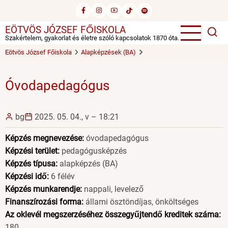
Ugrás
a
EÖTVÖS JÓZSEF FŐISKOLA
tartalomra
Szakértelem, gyakorlat és életre szóló kapcsolatok 1870 óta.
Eötvös József Főiskola
Alapképzések (BA)
Óvodapedagógus
bg
2025. 05. 04., v – 18:21
Képzés megnevezése:
óvodapedagógus
Képzési terület:
pedagógusképzés
Képzés típusa:
alapképzés (BA)
Képzési idő:
6 félév
Képzés munkarendje:
nappali, levelező
Finanszírozási forma:
állami ösztöndíjas, önköltséges
Az oklevél megszerzéséhez összegyűjtendő kreditek száma:
180