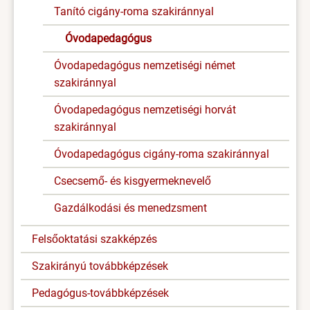
Tanító cigány-roma szakiránnyal
Óvodapedagógus
Óvodapedagógus nemzetiségi német
szakiránnyal
Óvodapedagógus nemzetiségi horvát
szakiránnyal
Óvodapedagógus cigány-roma szakiránnyal
Csecsemő- és kisgyermeknevelő
Gazdálkodási és menedzsment
Felsőoktatási szakképzés
Szakirányú továbbképzések
Pedagógus-továbbképzések