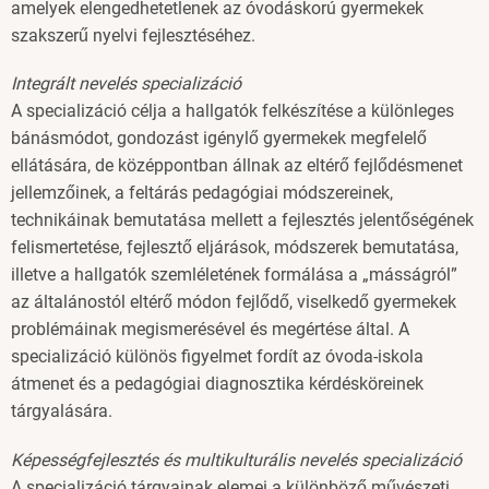
amelyek elengedhetetlenek az óvodáskorú gyermekek
szakszerű nyelvi fejlesztéséhez.
Integrált nevelés specializáció
A specializáció célja a hallgatók felkészítése a különleges
bánásmódot, gondozást igénylő gyermekek megfelelő
ellátására, de középpontban állnak az eltérő fejlődésmenet
jellemzőinek, a feltárás pedagógiai módszereinek,
technikáinak bemutatása mellett a fejlesztés jelentőségének
felismertetése, fejlesztő eljárások, módszerek bemutatása,
illetve a hallgatók szemléletének formálása a „másságról”
az általánostól eltérő módon fejlődő, viselkedő gyermekek
problémáinak megismerésével és megértése által. A
specializáció különös figyelmet fordít az óvoda-iskola
átmenet és a pedagógiai diagnosztika kérdésköreinek
tárgyalására.
Képességfejlesztés és multikulturális nevelés specializáció
A specializáció tárgyainak elemei a különböző művészeti