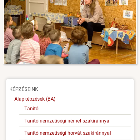
Oldal
KÉPZÉSEINK
menü
Alapképzések (BA)
Tanító
Tanító nemzetiségi német szakiránnyal
Tanító nemzetiségi horvát szakiránnyal